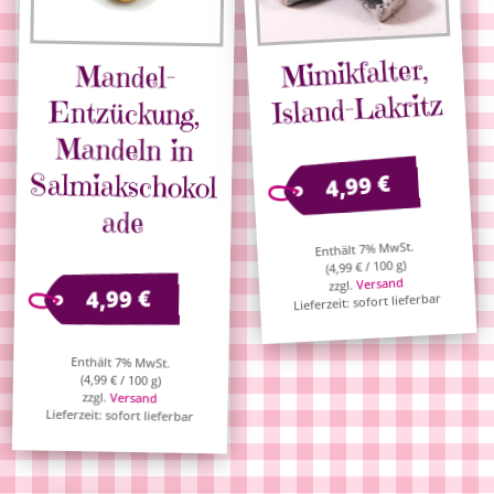
Mimikfalter,
Mandel-
Entzückung,
Mandeln in
Salmiakschokol
Island-Lakritz
€
4,99
ade
Enthält 7% MwSt.
/ 100 g)
€
4,99
(
Versand
zzgl.
€
4,99
Lieferzeit: sofort lieferbar
Enthält 7% MwSt.
(
4,99
€
/ 100 g)
zzgl.
Versand
Lieferzeit: sofort lieferbar