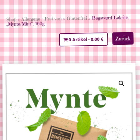
» Bagsværd Lakrids
Glutenfrei
»
Allergene - Frei von
»
Shop
„Mynte/Mint“, 160g
Zurück
0,00 €
0 Artikel