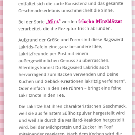
entfaltet sich die zarte Konsistenz und das gesamte
Geschmackserlebnis umschmeichelt die Sinne.
frische Minzblätter
„Mint“
werden
Bei der Sorte
verarbeitet, die die Rezeptur frisch abrunden.
Aufgrund der Größe und Form sind diese Bagsværd
Lakrids-Tafeln eine ganz besondere Idee,
Lakritzfreunde per Post mit einem
außergewöhnlichen Genuss zu überraschen.
Allerdings kannst Du Bagsværd Lakrids auch
hervorragend zum Backen verwenden und Deine
Kuchen und Gebäck-Kreationen lakritzig verfeinern“.
Oder einfach in den Tee rühren – bringt eine feine
Lakritznote in den Tee.
Die Lakritze hat ihren charakteristischen Geschmack,
weil sie aus feinstem Süßholzpulver hergestellt wird
und weil sie durch die Maillard-Reaktion hergestellt
wird, bei der Milchprotein und Zucker im Topf
miteinander reagieren. Nach dem Kochen wird die