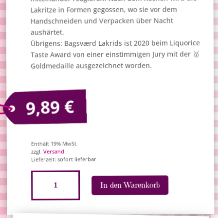
Lakritze in Formen gegossen, wo sie vor dem
Handschneiden und Verpacken über Nacht
aushärtet.
Übrigens: Bagsværd Lakrids ist 2020 beim Liquorice
Taste Award von einer einstimmigen Jury mit der 🥇
Goldmedaille ausgezeichnet worden.
€
9,89
Enthält 19% MwSt.
Versand
zzgl.
Lieferzeit: sofort lieferbar
Bagsværd
A
In den Warenkorb
Lakrids
l
"Mynte/Mint",
t
160g
e