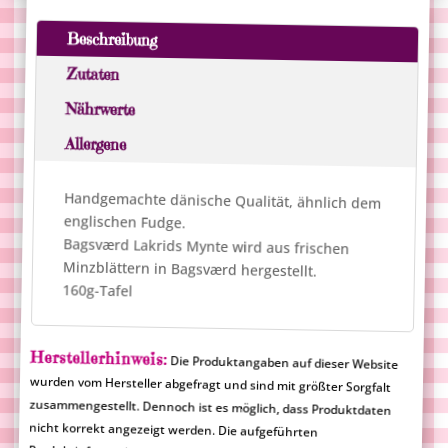
Menge
r
n
Beschreibung
a
Zutaten
t
i
Nährwerte
v
Allergene
e
:
Handgemachte dänische Qualität, ähnlich dem
englischen Fudge.
Bagsværd Lakrids Mynte wird aus frischen
Minzblättern in Bagsværd hergestellt.
160g-Tafel
Herstellerhinweis:
Die Produktangaben auf dieser Website
wurden vom Hersteller abgefragt und sind mit größter Sorgfalt
zusammengestellt. Dennoch ist es möglich, dass Produktdaten
nicht korrekt angezeigt werden. Die aufgeführten
Produktinformationen sind rechtlich nicht verbindlich und
Merlinum Magic Candy übernimmt für falsche Angaben keine