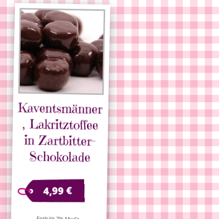
Kaventsmänner
, Lakritztoffee
in Zartbitter-
Schokolade
€
4,99
Enthält 7% MwSt.