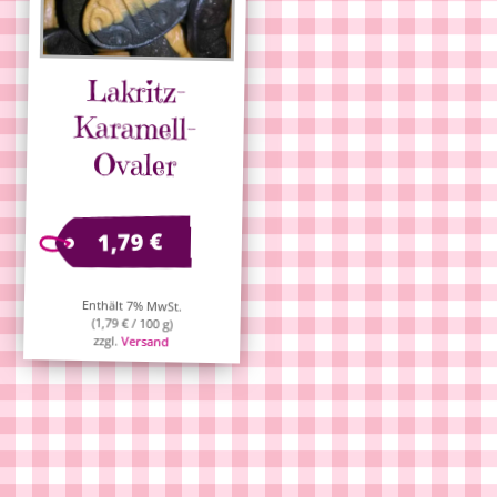
Lakritz-
Karamell-
Ovaler
€
1,79
Enthält 7% MwSt.
(
1,79
€
/ 100 g)
zzgl.
Versand