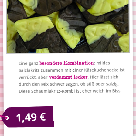
besondere Kombination
: mildes
Eine ganz
Salzlakritz zusammen mit einer Käsekuchenecke ist
verdammt lecker
. Hier lässt sich
verrückt, aber
durch den Mix schwer sagen, ob süß oder salzig.
Diese Schaumlakritz-Kombi ist eher weich im Biss.
€
1,49