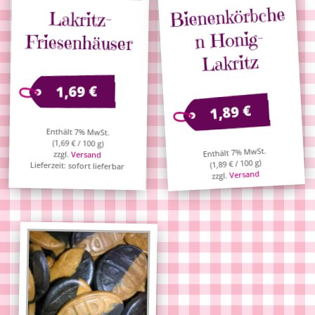
Bienenkörbche
Lakritz-
n Honig-
Friesenhäuser
Lakritz
€
1,69
€
1,89
Enthält 7% MwSt.
(
1,69
€
/ 100 g)
Enthält 7% MwSt.
zzgl.
Versand
/ 100 g)
€
1,89
Lieferzeit: sofort lieferbar
(
Versand
zzgl.