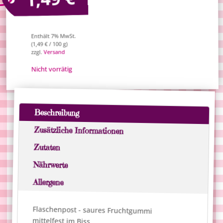
Enthält 7% MwSt.
/ 100 g)
€
1,49
(
Versand
zzgl.
Nicht vorrätig
Beschreibung
Zusätzliche Informationen
Zutaten
Nährwerte
Allergene
Flaschenpost - saures Fruchtgummi
mittelfest im Biss