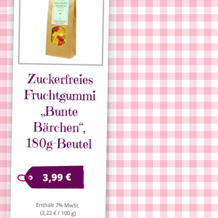
Zuckerfreies
Fruchtgummi
„Bunte
Bärchen“,
180g-Beutel
€
3,99
Enthält 7% MwSt.
(
2,22
€
/ 100 g)