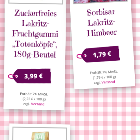
Sorbisar
Zuckerfreies
Fruchtgummi
„Totenköpfe“,
Lakritz-
Lakritz-
Himbeer
180g-Beutel
€
1,79
Enthält 7% MwSt.
€
3,99
/ 100 g)
€
1,79
(
Versand
zzgl.
Enthält 7% MwSt.
(
2,22
€
/ 100 g)
zzgl.
Versand