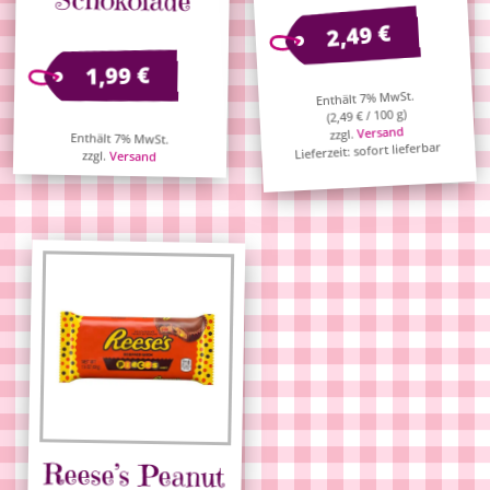
€
2,49
€
1,99
Enthält 7% MwSt.
/ 100 g)
€
2,49
(
Versand
zzgl.
Enthält 7% MwSt.
Lieferzeit: sofort lieferbar
zzgl.
Versand
Reese’s Peanut
Butter Cups