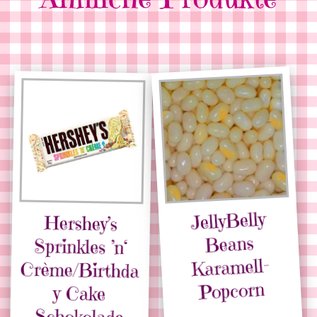
JellyBelly
Hershey’s
Sprinkles ’n‘
Crème/Birthda
Beans
Karamell-
Popcorn
y Cake
Schokolade