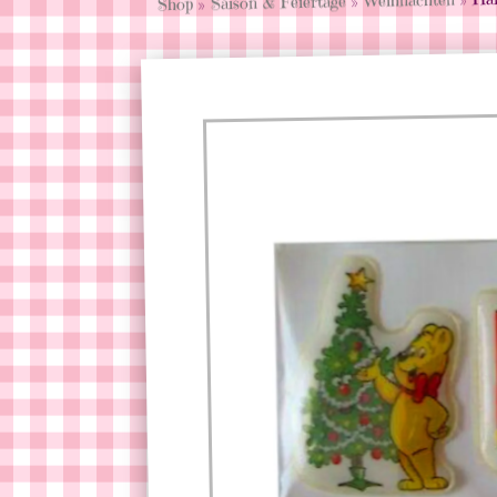
»
Saison & Feiertage
»
Shop