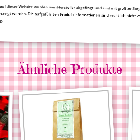
uf dieser Website wurden vom Hersteller abgefragt und sind mit größter Sor
en nicht korrekt angezeigt werden. Die aufgeführten Produktinformationen sind rechtlic
ng.
Ähnliche Produkte