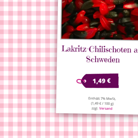
Lakritz-Chilischoten a
Schweden
€
1,49
Enthält 7% MwSt.
(
1,49
€
/ 100 g)
zzgl.
Versand