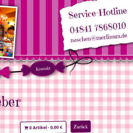
Service-Hotline
04841 7868010
naschen@merlinum.de
Kontakt
eber
Zurück
0,00 €
0 Artikel