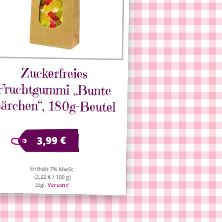
Zuckerfreies
Fruchtgummi „Bunte
ärchen“, 180g-Beutel
€
3,99
Enthält 7% MwSt.
(
2,22
€
/ 100 g)
zzgl.
Versand