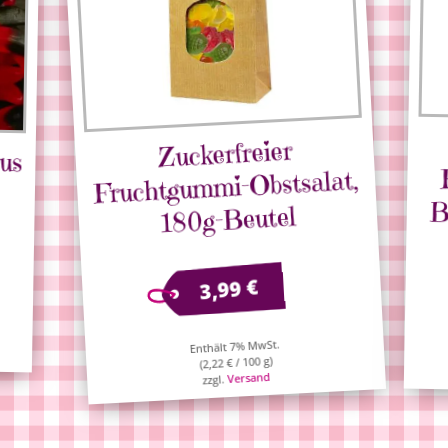
Zuckerfreier
us
Fruchtgummi-Obstsalat,
B
180g-Beutel
€
3,99
Enthält 7% MwSt.
/ 100 g)
€
2,22
(
Versand
zzgl.