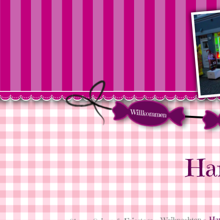
Willkommen
Har
» Har
Weihnachten