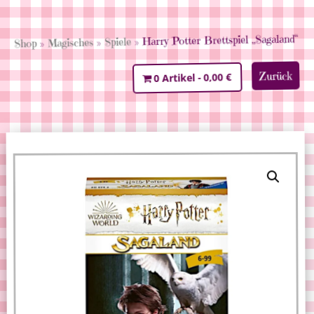
» Harry Potter Brettspiel „Sagaland“
Spiele
»
Magisches
»
Shop
Zurück
0,00 €
0 Artikel