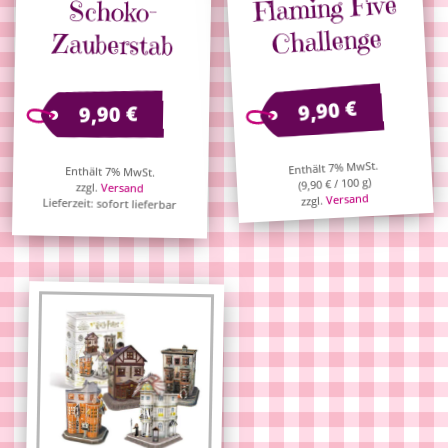
Flaming Five
Schoko-
Challenge
Zauberstab
€
9,90
€
9,90
Enthält 7% MwSt.
Enthält 7% MwSt.
/ 100 g)
€
9,90
(
zzgl.
Versand
Versand
zzgl.
Lieferzeit: sofort lieferbar