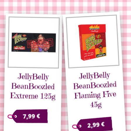
JellyBelly
JellyBelly
BeanBoozled
BeanBoozled
Flaming Five
Extreme 125g
45g
€
7,99
€
2,99