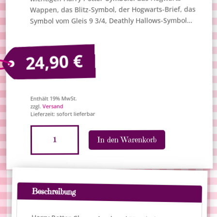
Wappen, das Blitz-Symbol, der Hogwarts-Brief, das
Symbol vom Gleis 9 3/4, Deathly Hallows-Symbol…
€
24,90
Enthält 19% MwSt.
Versand
zzgl.
Lieferzeit: sofort lieferbar
Harry
A
In den Warenkorb
Potter
l
Charm
t
Armband
e
"Symbols"
r
Menge
n
Beschreibung
a
t