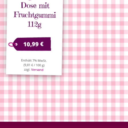
Dose mit
112g
€
10,99
Enthält 7% MwSt.
(
9,81
€
/ 100 g)
zzgl.
Versand