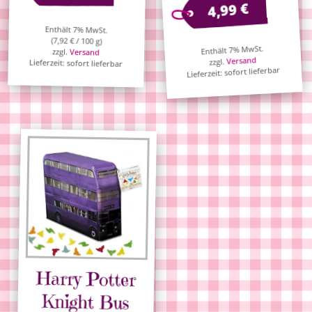
€
4,99
Enthält 7% MwSt.
(
7,92
€
/ 100 g)
Enthält 7% MwSt.
zzgl.
Versand
Versand
zzgl.
Lieferzeit: sofort lieferbar
Lieferzeit: sofort lieferbar
Harry Potter
Knight Bus
Fruchtgummi