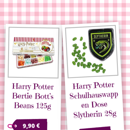
Harry Potter
Harry Potter
Bertie Bott’s
Schulhauswapp
en Dose
Beans 125g
Slytherin 28g
€
9,90