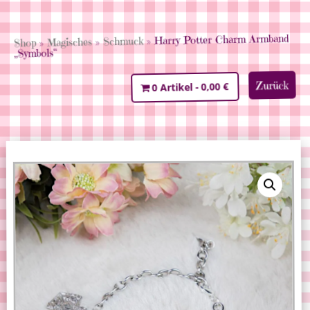
» Harry Potter Charm Armband
Schmuck
»
Magisches
»
Shop
„Symbols“
Zurück
0,00 €
0 Artikel