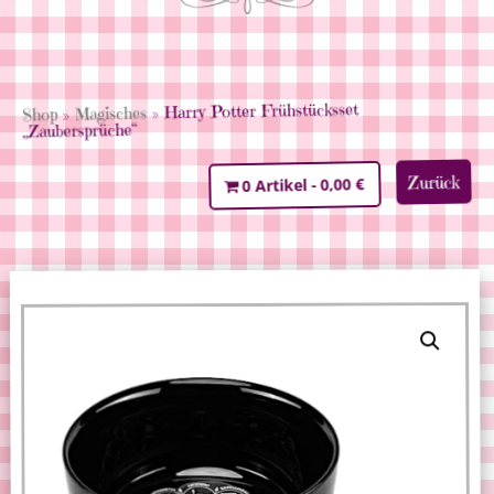
» Harry Potter Frühstücksset
Magisches
»
Shop
„Zaubersprüche“
Zurück
0,00 €
0 Artikel