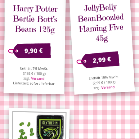
JellyBelly
Harry Potter
Bertie Bott’s
BeanBoozled
Flaming Five
Beans 125g
45g
€
9,90
€
2,99
Enthält 7% MwSt.
(
7,92
€
/ 100 g)
Enthält 19% MwSt.
zzgl.
Versand
/ 100 g)
€
2,99
(
Lieferzeit: sofort lieferbar
Versand
zzgl.