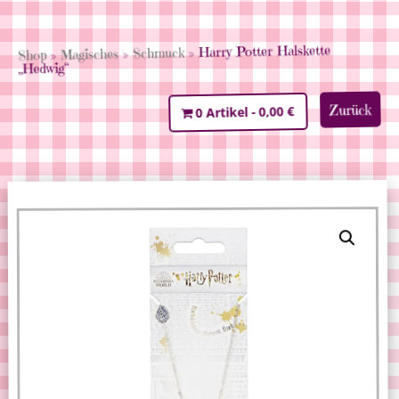
» Harry Potter Halskette
Schmuck
»
Magisches
»
Shop
„Hedwig“
Zurück
0,00 €
0 Artikel