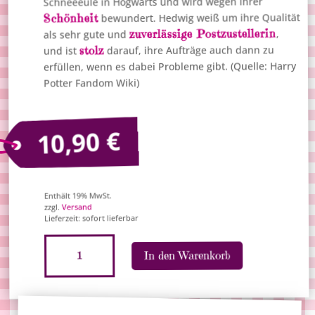
Schneeeule in Hogwarts und wird wegen ihrer
bewundert. Hedwig weiß um ihre Qualität
Schönheit
zuverlässige Postzustellerin
,
als sehr gute und
darauf, ihre Aufträge auch dann zu
stolz
und ist
erfüllen, wenn es dabei Probleme gibt. (Quelle: Harry
Potter Fandom Wiki)
€
10,90
Enthält 19% MwSt.
Versand
zzgl.
Lieferzeit: sofort lieferbar
Harry
A
In den Warenkorb
Potter
l
Halskette
t
"Hedwig"
e
Menge
r