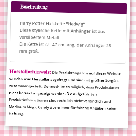
n
Beschreibung
a
t
Harry Potter Halskette "Hedwig"
i
Diese stylische Kette mit Anhänger ist aus
v
versilbertem Metall.
e
Die Kette ist ca. 47 cm lang, der Anhänger 25
:
mm groß.
Herstellerhinweis:
Die Produktangaben auf dieser Website
wurden vom Hersteller abgefragt und sind mit größter Sorgfalt
zusammengestellt. Dennoch ist es möglich, dass Produktdaten
nicht korrekt angezeigt werden. Die aufgeführten
Produktinformationen sind rechtlich nicht verbindlich und
Merlinum Magic Candy übernimmt für falsche Angaben keine
Haftung.