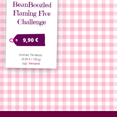
BeanBoozled
Flaming Five
Challenge
€
9,90
Enthält 7% MwSt.
(
9,90
€
/ 100 g)
zzgl.
Versand