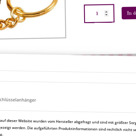
Harry
In 
Potter
Schlüsselanhänger
"Schokofrosch"
Menge
r Schlüsselanhänger
uf dieser Website wurden vom Hersteller abgefragt und sind mit größter Sor
en nicht korrekt angezeigt werden. Die aufgeführten Produktinformationen sind rechtlic
ng.