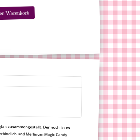
A
den Warenkorb
l
t
e
r
n
a
t
i
v
e
:
gfalt zusammengestellt. Dennoch ist es
h nicht verbindlich und Merlinum Magic Candy