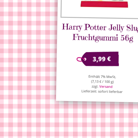
Harry Potter Jelly Slu
Fruchtgummi 56g
€
3,99
Enthält 7% MwSt.
(
7,13
€
/ 100 g)
zzgl.
Versand
Lieferzeit: sofort lieferbar