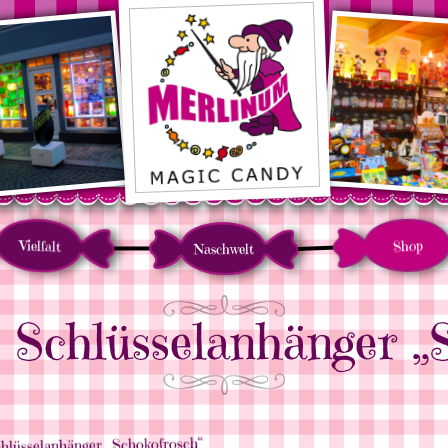
Vielfalt
Shop
Naschwelt
 Schlüsselanhänger „
hlüsselanhänger „Schokofrosch“