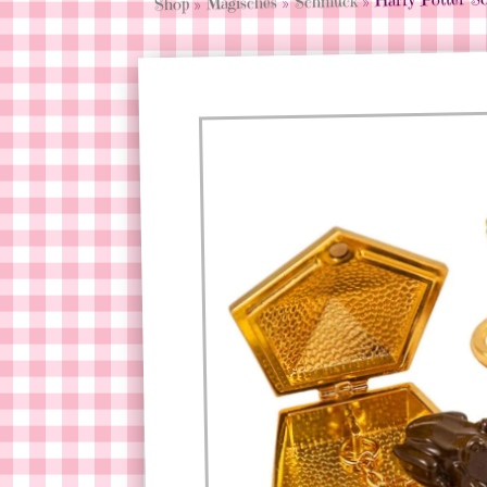
Schmuck
»
Magisches
»
Shop