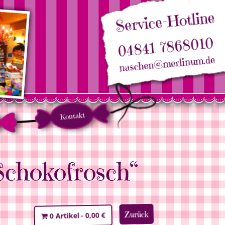
Service-Hotline
04841 7868010
naschen@merlinum.de
Kontakt
Schokofrosch“
Zurück
0,00 €
0 Artikel