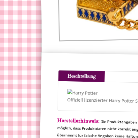
Beschreibung
Offiziell lizenzierter Harry Potte
Herstellerhinweis:
Die Produktangaben a
möglich, dass Produktdat
übernimmt für falsche Angaben keine Haftu