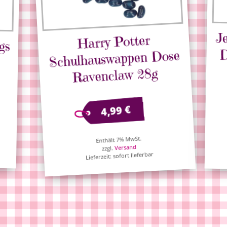
J
D
Harry Potter
gs
Schulhauswappen Dose
Ravenclaw 28g
€
4,99
Enthält 7% MwSt.
Versand
zzgl.
Lieferzeit: sofort lieferbar