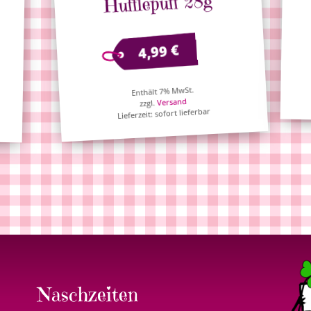
Hufflepuff 28g
€
4,99
Enthält 7% MwSt.
Versand
zzgl.
Lieferzeit: sofort lieferbar
Naschzeiten