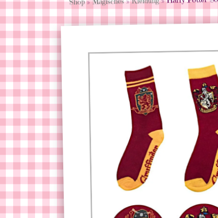
Kleidung
»
Magisches
»
Shop