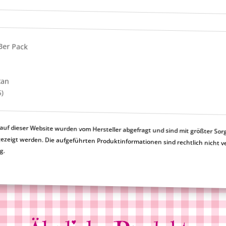
 3er Pack
tan
5)
uf dieser Website wurden vom Hersteller abgefragt und sind mit größter Sor
en nicht korrekt angezeigt werden. Die aufgeführten Produktinformationen sind rechtlic
ng.