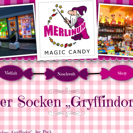
Vielfalt
Shop
Naschwelt
er Socken „Gryffindor
ken „Gryffindor“, 3er Pack