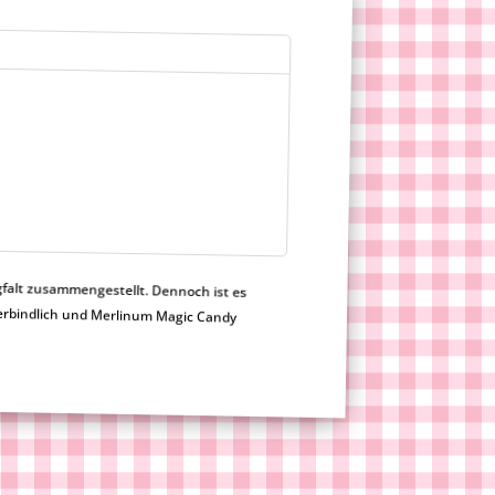
gfalt zusammengestellt. Dennoch ist es
h nicht verbindlich und Merlinum Magic Candy