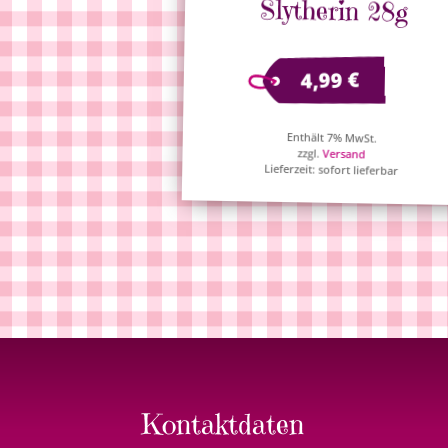
Slytherin 28g
€
4,99
Enthält 7% MwSt.
zzgl.
Versand
Lieferzeit: sofort lieferbar
Kontaktdaten