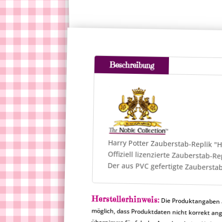
Beschreibung
Harry Potter Zauberstab-Replik "
Offiziell lizenzierte Zauberstab-Re
Der aus PVC gefertigte Zauberstab 
Herstellerhinweis:
Die Produktangaben a
möglich, dass Produktdat