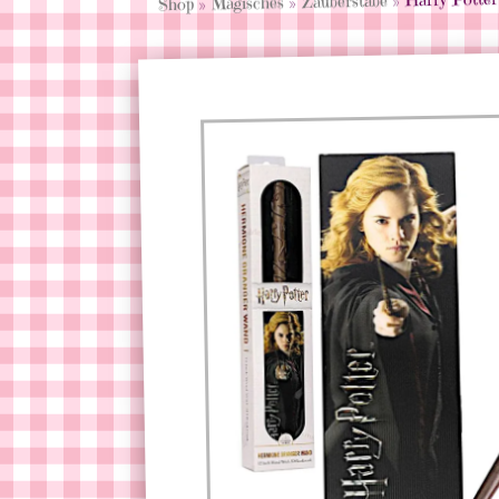
Zauberstäbe
»
Magisches
»
Shop