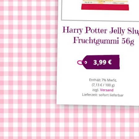
Harry Potter Jelly Slu
Fruchtgummi 56g
€
3,99
Enthält 7% MwSt.
(
7,13
€
/ 100 g)
zzgl.
Versand
Lieferzeit: sofort lieferbar