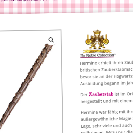
Hermine erhielt ihren Zau
britischen Zauberstabmache
bevor sie an der Hogwarts
Ausbildung begann im Ja
ist im Or
Zauberstab
Der
hergestellt und mit eine
Hermine war fähig mit ih
außergewöhnliche Magie z
Lage, sehr viele und auc
vollbringen. Wozu nur die