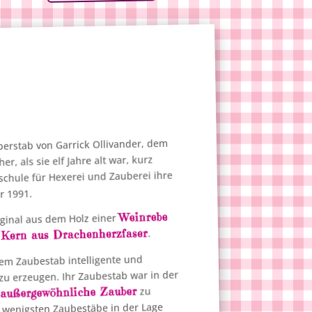
berstab von Garrick Ollivander, dem
r, als sie elf Jahre alt war, kurz
schule für Hexerei und Zauberei ihre
.
1991
hr
Weinrebe
iginal aus dem Holz einer
Kern aus Drachenherzfaser
.
m
rem Zaubestab intelligente und
u erzeugen. Ihr Zaubestab war in der
außergewöhnliche Zauber
zu
h
 wenigsten Zaubestäbe​ in der Lage