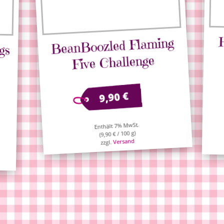
BeanBoozled Flaming
gs
Five Challenge
€
9,90
Enthält 7% MwSt.
/ 100 g)
€
9,90
(
Versand
zzgl.