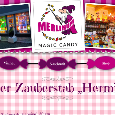
Vielfalt
Shop
Naschwelt
er Zauberstab „Herm
 Zauberstab „Hermine“, 30 cm