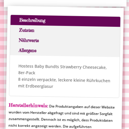
Beschreibung
Zutaten
Nährwerte
Allergene
Hostess Baby Bundts Strawberry Cheesecake,
8er-Pack
8 einzeln verpackte, leckere kleine Rührkuchen
mit Erdbeerglasur
Herstellerhinweis:
Die Produktangaben auf dieser Website
wurden vom Hersteller abgefragt und sind mit größter Sorgfalt
zusammengestellt. Dennoch ist es möglich, dass Produktdaten
nicht korrekt angezeigt werden. Die aufgeführten
Produktinformationen sind rechtlich nicht verbindlich und
Merlinum Magic Candy übernimmt für falsche Angaben keine