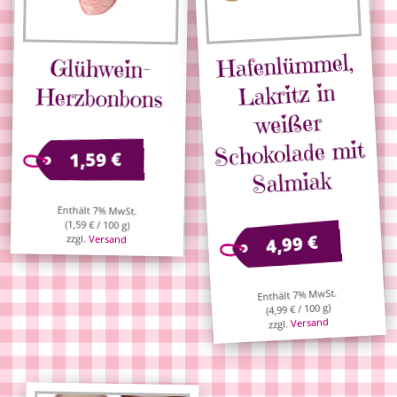
Hafenlümmel,
Glühwein-
Lakritz in
Herzbonbons
weißer
Schokolade mit
€
1,59
Salmiak
Enthält 7% MwSt.
(
1,59
€
/ 100 g)
€
4,99
zzgl.
Versand
Enthält 7% MwSt.
/ 100 g)
€
4,99
(
Versand
zzgl.