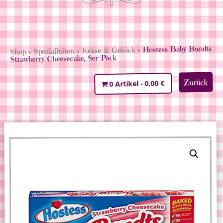
» Hostess Baby Bundts
Kekse & Gebäck
»
Spezialitäten
»
Shop
Strawberry Cheesecake, 8er-Pack
Zurück
0,00 €
0 Artikel