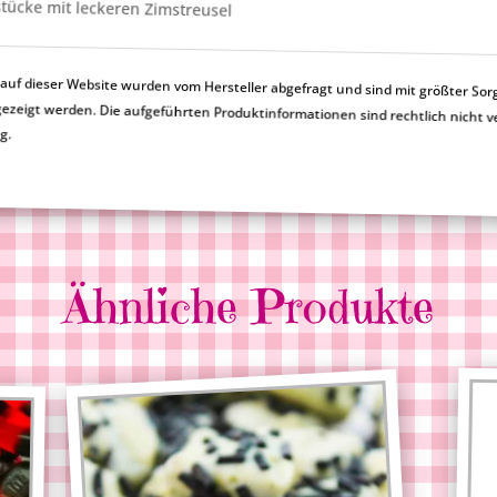
stücke mit leckeren Zimstreusel
uf dieser Website wurden vom Hersteller abgefragt und sind mit größter Sor
en nicht korrekt angezeigt werden. Die aufgeführten Produktinformationen sind rechtlic
ng.
Ähnliche Produkte