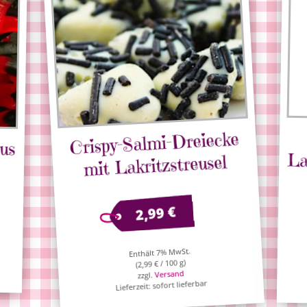
Crispy-Salmi-Dreiecke
us
La
mit Lakritzstreusel
€
2,99
Enthält 7% MwSt.
/ 100 g)
€
2,99
(
Versand
zzgl.
Lieferzeit: sofort lieferbar