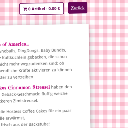
Zurück
0,00 €
0 Artikel
e of America…
 Snoballs, DingDongs, Baby Bundts,
 Kultküchlein gebacken, die schon
nicht mehr wegzudenken sind: ob
endliche Kräfte aktivieren zu können
ster zu vertreiben.
haben den
kes Cinnamon Streusel
 Gebäck-Geschmack: fluffig-weiche
ckeren Zimtstreusel.
e Hostess Coffee Cakes für ein paar
lle erwärmst,
frisch aus der Backstube!