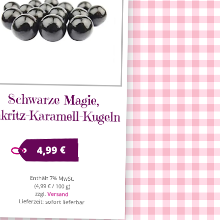
Schwarze Magie,
kritz-Karamell-Kugeln
€
4,99
Enthält 7% MwSt.
(
4,99
€
/ 100 g)
zzgl.
Versand
Lieferzeit: sofort lieferbar