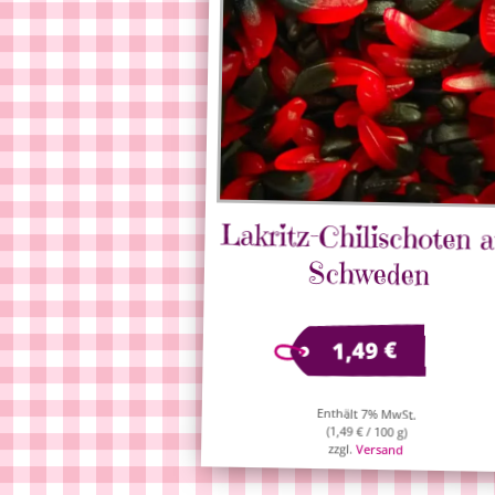
Lakritz-Chilischoten a
Schweden
€
1,49
Enthält 7% MwSt.
(
1,49
€
/ 100 g)
zzgl.
Versand