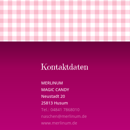
Kontaktdaten
MERLINUM
MAGIC CANDY
Neustadt 20
25813 Husum
Tel.: 04841 7868010
naschen@merlinum.de
www.merlinum.de