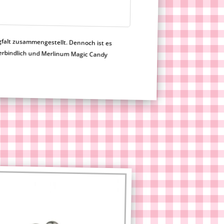
gfalt zusammengestellt. Dennoch ist es
h nicht verbindlich und Merlinum Magic Candy