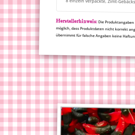
8 einzeln verpackte, Zimt-Gebäck
Herstellerhinweis:
Die Produktangaben a
möglich, dass Produktdat
übernimmt für falsche Angaben keine Haftu