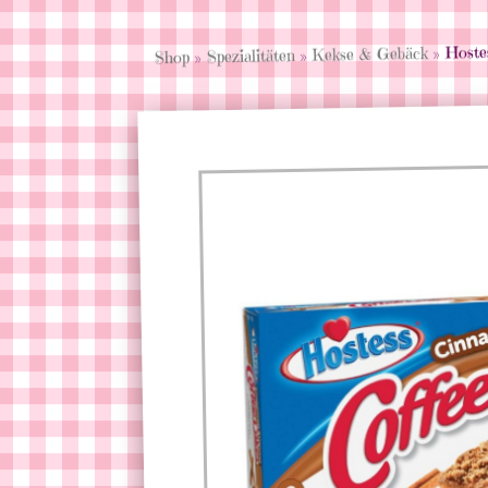
» Hoste
Kekse & Gebäck
»
Spezialitäten
»
Shop