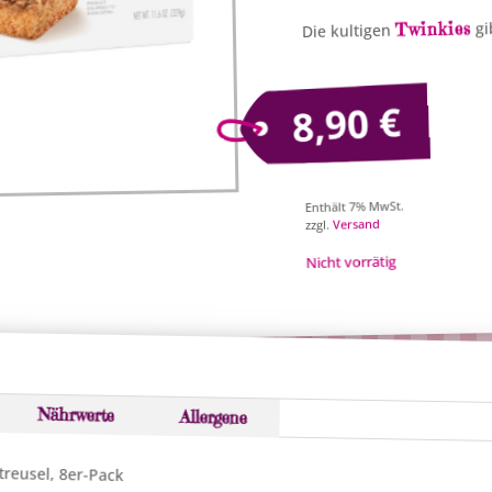
gi
Twinkies
Die kultigen
€
8,90
Enthält 7% MwSt.
Versand
zzgl.
Nicht vorrätig
Nährwerte
Allergene
reusel, 8er-Pack