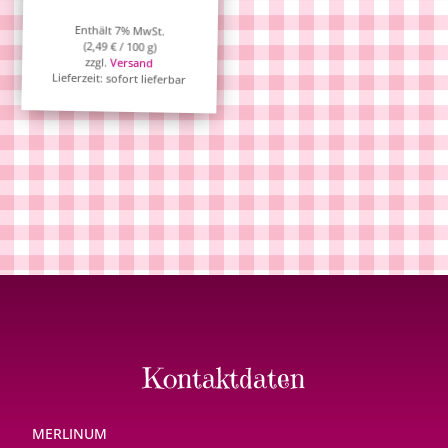
Enthält 7% MwSt.
(
2,49
€
/ 100 g)
zzgl.
Versand
Lieferzeit: sofort lieferbar
Kontaktdaten
MERLINUM