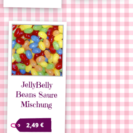
JellyBelly
Beans Saure
Mischung
€
2,49