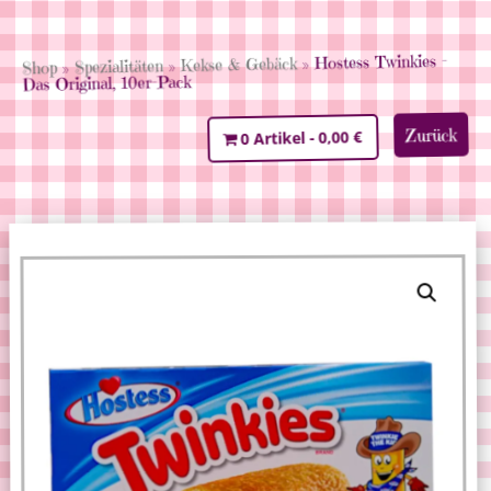
» Hostess Twinkies –
Kekse & Gebäck
»
Spezialitäten
»
Shop
Das Original, 10er-Pack
Zurück
0,00 €
0 Artikel