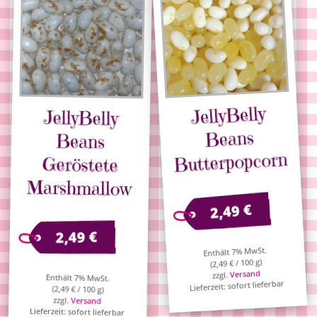
JellyBelly
JellyBelly
Beans
Beans
Butterpopcorn
Geröstete
Marshmallow
€
2,49
€
2,49
Enthält 7% MwSt.
/ 100 g)
€
2,49
(
Versand
zzgl.
Enthält 7% MwSt.
Lieferzeit: sofort lieferbar
(
2,49
€
/ 100 g)
zzgl.
Versand
Lieferzeit: sofort lieferbar