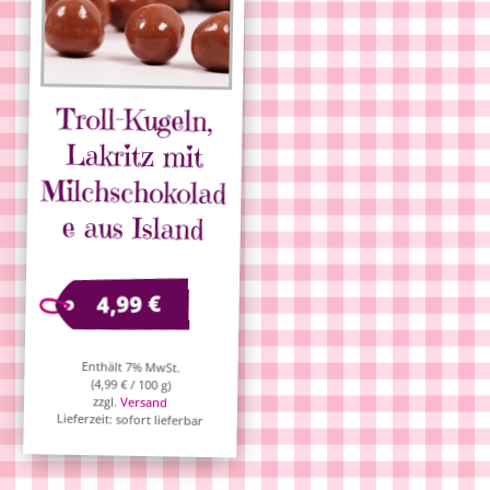
Troll-Kugeln,
Lakritz mit
Milchschokolad
e aus Island
€
4,99
Enthält 7% MwSt.
(
4,99
€
/ 100 g)
zzgl.
Versand
Lieferzeit: sofort lieferbar