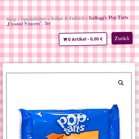
» Kellogg’s Pop-Tarts
Kekse & Gebäck
»
Spezialitäten
»
Shop
„Frosted S’mores“, 2er
Zurück
0,00 €
0 Artikel