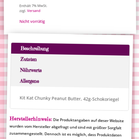
Enthält 7% MwSt.
Versand
zzgl.
Nicht vorrätig
Beschreibung
Zutaten
Nährwerte
Allergene
Kit Kat Chunky Peanut Butter, 42g-Schokoriegel
Herstellerhinweis:
Die Produktangaben auf dieser Website
wurden vom Hersteller abgefragt und sind mit größter Sorgfalt
zusammengestellt. Dennoch ist es möglich, dass Produktdaten
nicht korrekt angezeigt werden. Die aufgeführten
Produktinformationen sind rechtlich nicht verbindlich und
Merlinum Magic Candy übernimmt für falsche Angaben keine