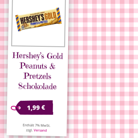
Hershey’s Gold
Peanuts &
Pretzels
Schokolade
€
1,99
Enthält 7% MwSt.
zzgl.
Versand