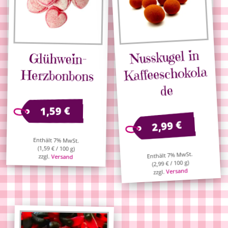
Nusskugel in
Glühwein-
Kaffeeschokola
Herzbonbons
de
€
1,59
€
2,99
Enthält 7% MwSt.
(
1,59
€
/ 100 g)
Enthält 7% MwSt.
zzgl.
Versand
/ 100 g)
€
2,99
(
Versand
zzgl.