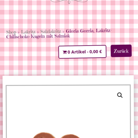
» Gloria Gorria, Lakritz-
Salzlakritz
»
Lakritz
»
Shop
Chilischoko-Kugeln mit Salmiak
Zurück
0,00 €
0 Artikel