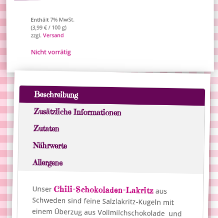
Enthält 7% MwSt.
/ 100 g)
€
3,99
(
Versand
zzgl.
Nicht vorrätig
Beschreibung
Zusätzliche Informationen
Zutaten
Nährwerte
Allergene
Chili-Schokoladen-Lakritz
Unser
aus
Schweden sind feine Salzlakritz-Kugeln mit
einem Überzug aus Vollmilchschokolade und
einer wunderbaren Chilinote und