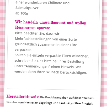
Salmiakpulver.
ab 100g
Wir handeln umweltbewusst und wollen
Ressourcen sparen:
Bitte beachten Sie, dass wir
Mehrfachbestellungen von einer Sorte
grundsätzlich zusammen in einer Tüte
verpacken.
Sollten Sie einzeln verpackte Tüten wünschen,
schreiben Sie uns bitte bei Ihrer Bestellung
unter "Anmerkungen" einen Hinweis. Wir
werden dann Ihren Wunsch berücksichtigen.
Herstellerhinweis:
Die Produktangaben auf dieser Website
wurden vom Hersteller abgefragt und sind mit größter Sorgfalt
zusammengestellt. Dennoch ist es möglich, dass Produktdaten
nicht korrekt angezeigt werden. Die aufgeführten
Produktinformationen sind rechtlich nicht verbindlich und
Merlinum Magic Candy übernimmt für falsche Angaben keine