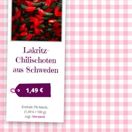
Lakritz-
Chilischoten
aus Schweden
€
1,49
Enthält 7% MwSt.
(
1,49
€
/ 100 g)
zzgl.
Versand