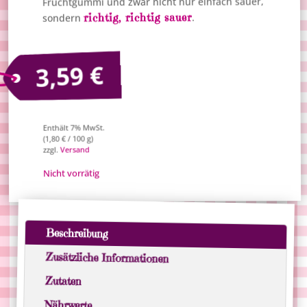
Fruchtgummi und zwar nicht nur einfach sauer,
richtig, richtig sauer
.
sondern
€
3,59
Enthält 7% MwSt.
/ 100 g)
€
1,80
(
Versand
zzgl.
Nicht vorrätig
Beschreibung
Zusätzliche Informationen
Zutaten
Nährwerte