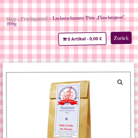
» Leckerschnuten-Tüte „Flaschenpost“,
Fruchtgummi
»
Shop
200g
Zurück
0,00 €
0 Artikel