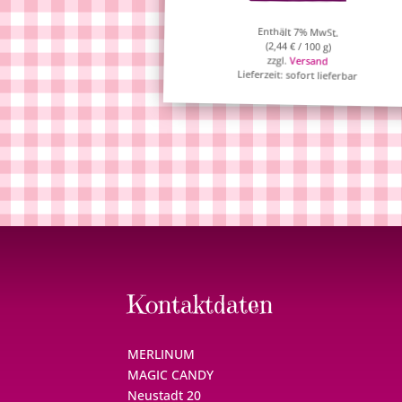
Enthält 7% MwSt.
(
2,44
€
/ 100 g)
zzgl.
Versand
Lieferzeit: sofort lieferbar
Kontaktdaten
MERLINUM
MAGIC CANDY
Neustadt 20