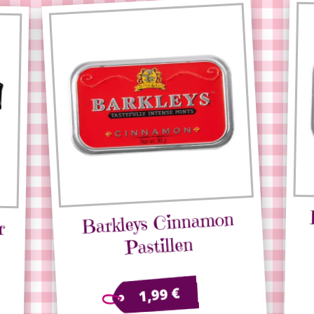
Barkleys Cinnamon
r
Pastillen
€
1,99