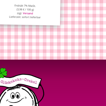
Enthält 7% MwSt.
(
3,98
€
/ 100 g)
zzgl.
Versand
Lieferzeit: sofort lieferbar