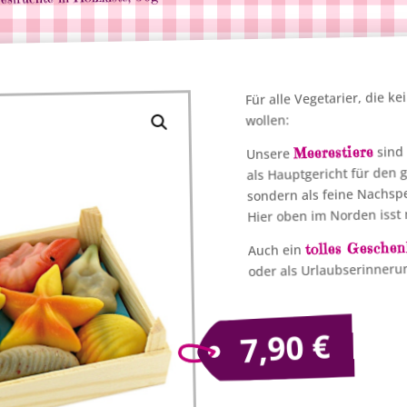
Für alle Vegetarier, die k
wollen:
sind 
Meerestiere
Unsere
als Hauptgericht für den
sondern als feine Nachsp
Hier oben im Norden isst 
tolles Gesche
Auch ein
oder als Urlaubserinneru
€
7,90