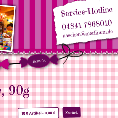
Service-Hotline
04841 7868010
naschen@merlinum.de
Kontakt
e, 90g
Zurück
0,00 €
0 Artikel