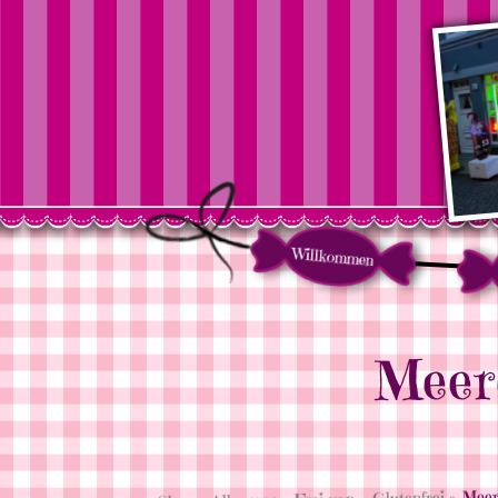
Willkommen
Meere
» Meere
Glutenfrei