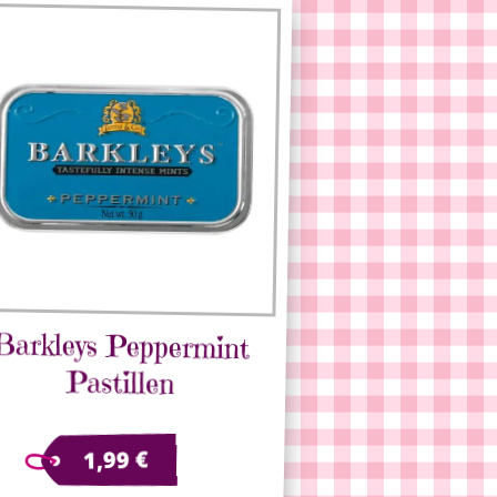
Barkleys Peppermint
Pastillen
€
1,99