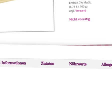
Enthält 7% MwSt.
/ 100 g)
€
8,78
(
Versand
zzgl.
Nicht vorrätig
e Informationen
Zutaten
Nährwerte
Allerg