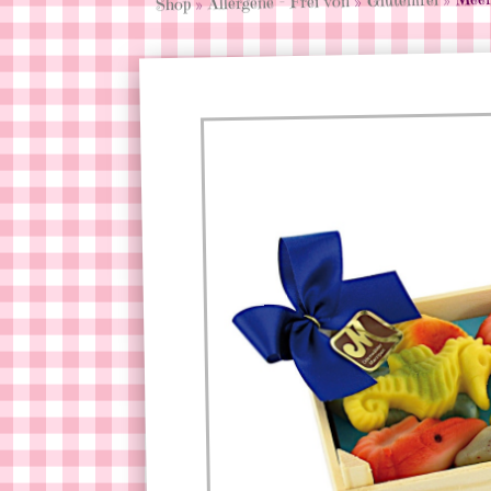
»
Allergene - Frei von
»
Shop