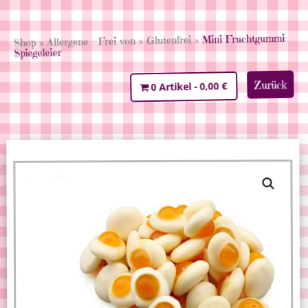
» Mini-Fruchtgummi-
Glutenfrei
»
Allergene - Frei von
»
Shop
Spiegeleier
Zurück
0,00 €
0 Artikel