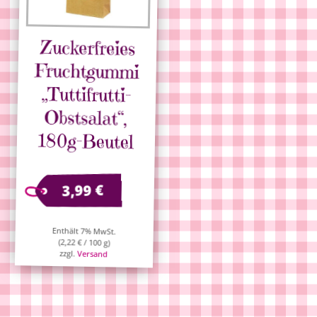
Zuckerfreies
Fruchtgummi
„Tuttifrutti-
Obstsalat“,
180g-Beutel
€
3,99
Enthält 7% MwSt.
(
2,22
€
/ 100 g)
zzgl.
Versand