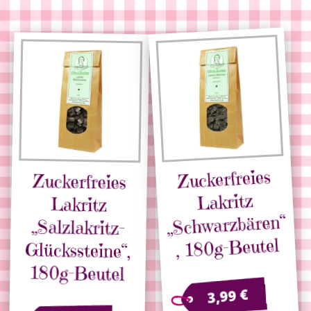
Zuckerfreies
Zuckerfreies
„Salzlakritz-
Glückssteine“,
Lakritz
Lakritz
„Schwarzbären“
, 180g-Beutel
180g-Beutel
€
3,99