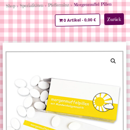
» Morgenmuffel-Pillen
Pfefferminz
»
Spezialitäten
»
Shop
Zurück
0,00 €
0 Artikel