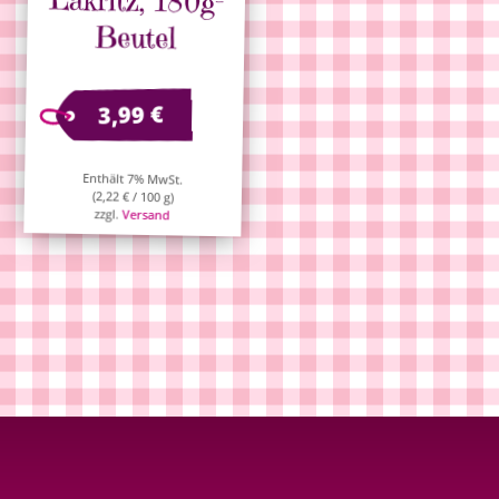
Beutel
€
3,99
Enthält 7% MwSt.
(
2,22
€
/ 100 g)
zzgl.
Versand