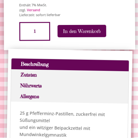
Enthält 7% MwSt.
Versand
zzgl.
Lieferzeit: sofort lieferbar
Morgenmuffel-
A
In den Warenkorb
Pillen
l
Menge
t
e
r
n
Beschreibung
a
Zutaten
t
i
Nährwerte
v
Allergene
e
:
25 g Pfefferminz-Pastillen, zuckerfrei mit
Süßungsmittel
und ein witziger Beipackzettel mit
Mundwinkelgymnastik