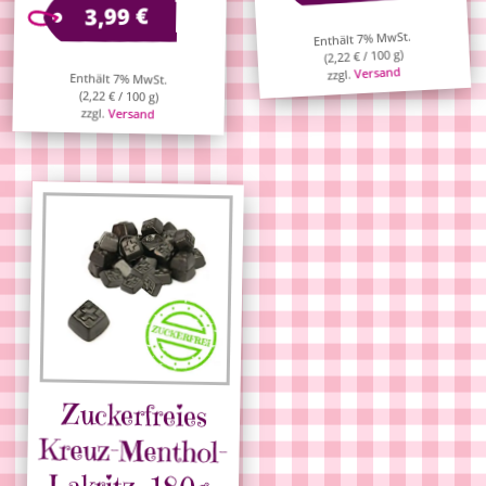
€
3,99
Enthält 7% MwSt.
/ 100 g)
€
2,22
(
Versand
zzgl.
Enthält 7% MwSt.
(
2,22
€
/ 100 g)
zzgl.
Versand
Zuckerfreies
Kreuz-Menthol-
Lakritz, 180g-