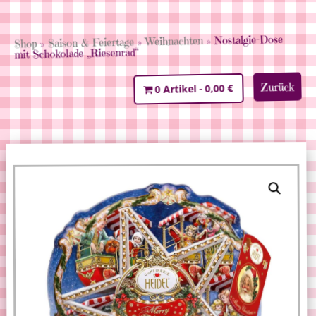
» Nostalgie-Dose
Weihnachten
»
Saison & Feiertage
»
Shop
mit Schokolade „Riesenrad“
Zurück
0,00 €
0 Artikel