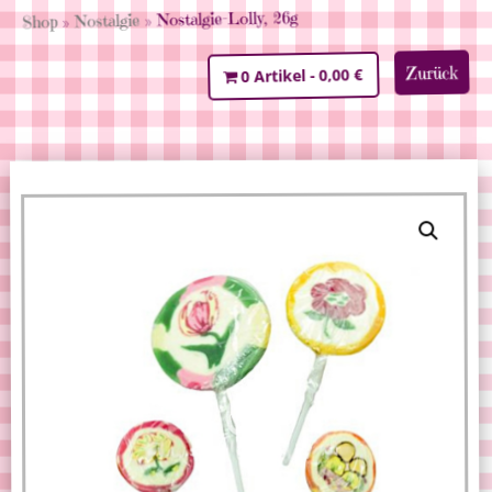
» Nostalgie-Lolly, 26g
Nostalgie
»
Shop
Zurück
0,00 €
0 Artikel