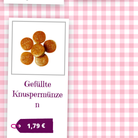
Gefüllte
Knuspermünze
n
€
1,79