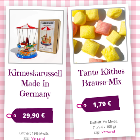
Tante Käthes
Kirmeskarussell
Brause-Mix
Made in
Germany
€
1,79
€
29,90
Enthält 7% MwSt.
/ 100 g)
€
1,79
(
Versand
zzgl.
Enthält 19% MwSt.
zzgl.
Versand