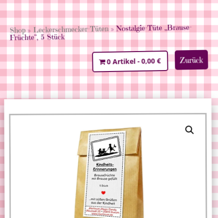
» Nostalgie-Tüte „Brause-
Leckerschmecker-Tüten
»
Shop
Früchte“, 5 Stück
Zurück
0,00 €
0 Artikel