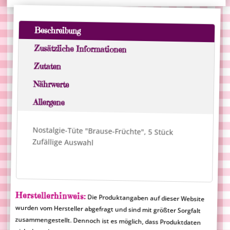
Früchte",
e
5
r
Stück
n
Beschreibung
Menge
a
Zusätzliche Informationen
t
i
Zutaten
v
Nährwerte
e
Allergene
:
Nostalgie-Tüte "Brause-Früchte", 5 Stück
Zufällige Auswahl
Herstellerhinweis:
Die Produktangaben auf dieser Website
wurden vom Hersteller abgefragt und sind mit größter Sorgfalt
zusammengestellt. Dennoch ist es möglich, dass Produktdaten
nicht korrekt angezeigt werden. Die aufgeführten
Produktinformationen sind rechtlich nicht verbindlich und
Merlinum Magic Candy übernimmt für falsche Angaben keine