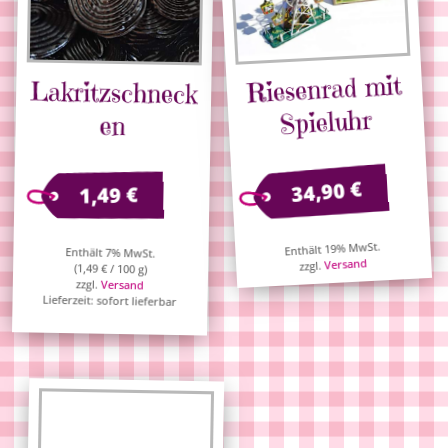
Riesenrad mit
Lakritzschneck
Spieluhr
en
€
34,90
€
1,49
Enthält 19% MwSt.
Enthält 7% MwSt.
Versand
zzgl.
(
1,49
€
/ 100 g)
zzgl.
Versand
Lieferzeit: sofort lieferbar