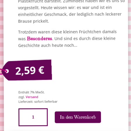
Plastikfrucht darstellt. Zumindest haben wir es uns so
vorgestellt. Heute wissen wir: es war und ist ein
einheitlicher Geschmack, der lediglich nach leckerer
Brause prickelt.
Trotzdem waren diese kleinen Früchtchen damals
Besonderes
. Und sind es durch diese kleine
was
Geschichte auch heute noch…
€
2,59
Enthält 7% MwSt.
Versand
zzgl.
Lieferzeit: sofort lieferbar
Nostalgie-
A
In den Warenkorb
Tüte
l
"Brause-
t