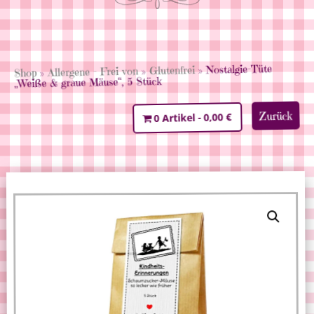
» Nostalgie-Tüte
Glutenfrei
»
Allergene - Frei von
»
Shop
„Weiße & graue Mäuse“, 5 Stück
Zurück
0,00 €
0 Artikel