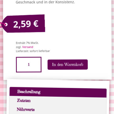
Geschmack und in der Konsistenz.
€
2,59
Enthält 7% MwSt.
Versand
zzgl.
Lieferzeit: sofort lieferbar
Nostalgie-
A
In den Warenkorb
Tüte
l
"Weiße
t
&
e
graue
r
Mäuse",
n
Beschreibung
5
a
Zutaten
Stück
t
Menge
i
Nährwerte