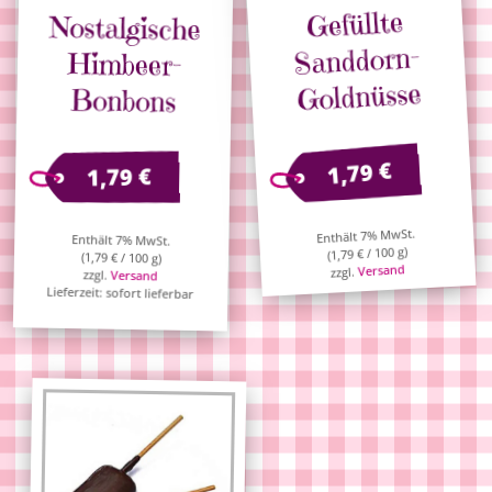
Gefüllte
Nostalgische
Sanddorn-
Himbeer-
Goldnüsse
Bonbons
€
1,79
€
1,79
Enthält 7% MwSt.
Enthält 7% MwSt.
/ 100 g)
€
1,79
(
(
1,79
€
/ 100 g)
Versand
zzgl.
zzgl.
Versand
Lieferzeit: sofort lieferbar