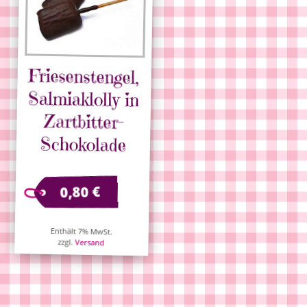
Friesenstengel,
Salmiaklolly in
Zartbitter-
Schokolade
€
0,80
Enthält 7% MwSt.
zzgl.
Versand