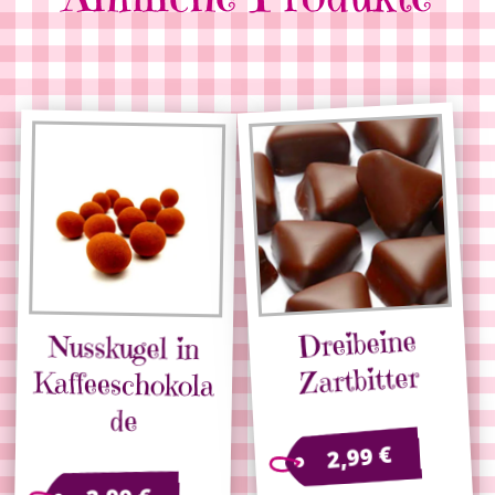
Dreibeine
Nusskugel in
Kaffeeschokola
Zartbitter
de
€
2,99