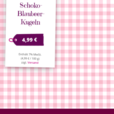
Schoko-
Blaubeer-
Kugeln
€
4,99
Enthält 7% MwSt.
(
4,99
€
/ 100 g)
zzgl.
Versand