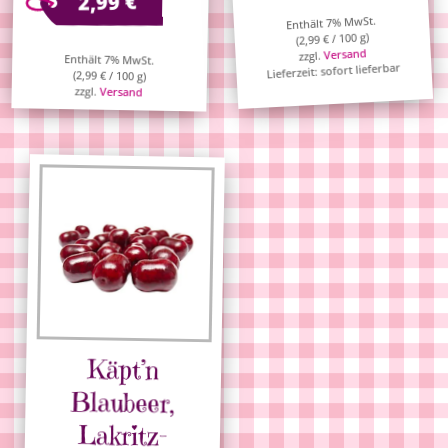
€
2,99
Enthält 7% MwSt.
/ 100 g)
€
2,99
(
Versand
zzgl.
Enthält 7% MwSt.
Lieferzeit: sofort lieferbar
(
2,99
€
/ 100 g)
zzgl.
Versand
Käpt’n
Blaubeer,
Lakritz-