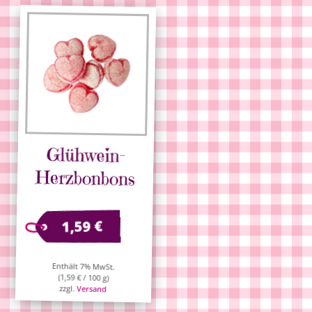
Glühwein-
Herzbonbons
€
1,59
Enthält 7% MwSt.
(
1,59
€
/ 100 g)
zzgl.
Versand