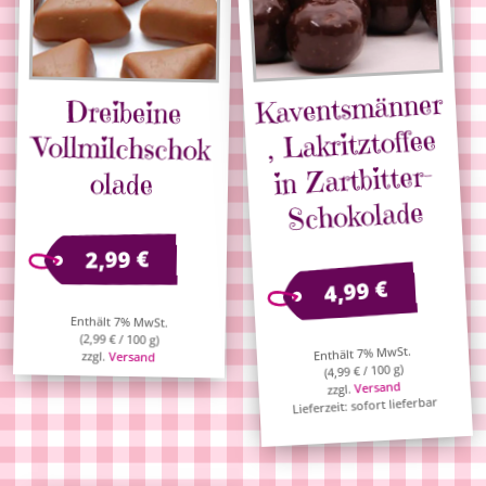
Kaventsmänner
Dreibeine
Vollmilchschok
, Lakritztoffee
in Zartbitter-
olade
Schokolade
€
2,99
€
4,99
Enthält 7% MwSt.
(
2,99
€
/ 100 g)
Enthält 7% MwSt.
zzgl.
Versand
/ 100 g)
€
4,99
(
Versand
zzgl.
Lieferzeit: sofort lieferbar