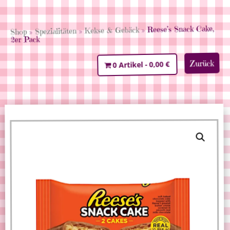
» Reese’s Snack Cake,
Kekse & Gebäck
»
Spezialitäten
»
Shop
2er Pack
Zurück
0,00 €
0 Artikel