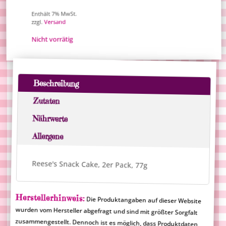
Enthält 7% MwSt.
Versand
zzgl.
Nicht vorrätig
Beschreibung
Zutaten
Nährwerte
Allergene
Reese's Snack Cake, 2er Pack, 77g
Herstellerhinweis:
Die Produktangaben auf dieser Website
wurden vom Hersteller abgefragt und sind mit größter Sorgfalt
zusammengestellt. Dennoch ist es möglich, dass Produktdaten
nicht korrekt angezeigt werden. Die aufgeführten
Produktinformationen sind rechtlich nicht verbindlich und
Merlinum Magic Candy übernimmt für falsche Angaben keine