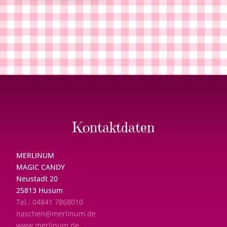
Kontaktdaten
MERLINUM
MAGIC CANDY
Neustadt 20
25813 Husum
Tel.: 04841 7868010
naschen@merlinum.de
www.merlinum.de