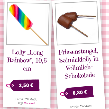
Friesenstengel,
Lolly „Long
Rainbow“, 10,5
Salmiaklolly in
Vollmilch-
cm
Schokolade
€
2,50
€
0,80
Enthält 7% MwSt.
zzgl.
Versand
Enthält 7% MwSt.