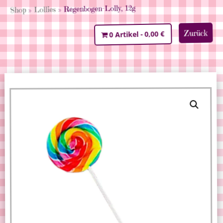
» Regenbogen-Lolly, 12g
Lollies
»
Shop
Zurück
0,00 €
0 Artikel