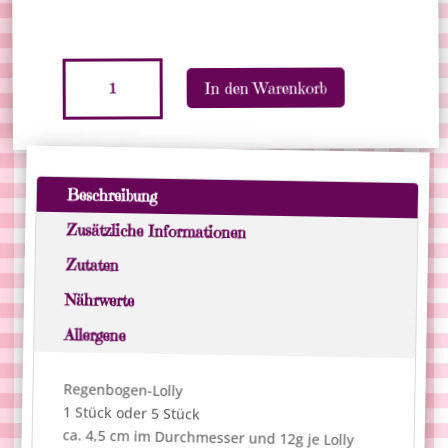
Regenbogen-
In den Warenkorb
Lolly,
12g
A
Menge
l
t
Beschreibung
e
r
Zusätzliche Informationen
n
Zutaten
a
Nährwerte
t
i
Allergene
v
e
Regenbogen-Lolly
:
1 Stück oder 5 Stück
ca. 4,5 cm im Durchmesser und 12g je Lolly