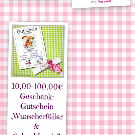
Versand
zzgl.
10,00-100,00€
„Wunscherfüller
Geschenk-
Gutschein
&