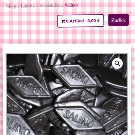
» Salinos
Salzlakritz
»
Lakritz
»
Shop
Zurück
0,00 €
0 Artikel