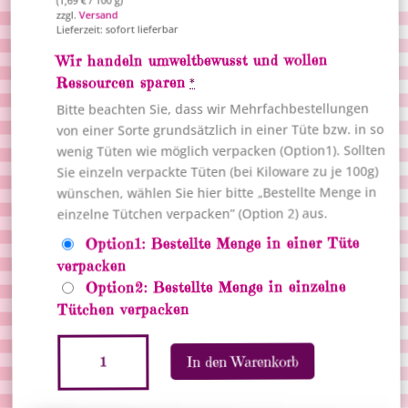
Versand
zzgl.
Lieferzeit: sofort lieferbar
Wir handeln umweltbewusst und wollen
Ressourcen sparen
*
Bitte beachten Sie, dass wir Mehrfachbestellungen
von einer Sorte grundsätzlich in einer Tüte bzw. in so
wenig Tüten wie möglich verpacken (Option1). Sollten
Sie einzeln verpackte Tüten (bei Kiloware zu je 100g)
wünschen, wählen Sie hier bitte „Bestellte Menge in
einzelne Tütchen verpacken” (Option 2) aus.
Option1: Bestellte Menge in einer Tüte
verpacken
Option2: Bestellte Menge in einzelne
Tütchen verpacken
Salinos
A
In den Warenkorb
Menge
l
t