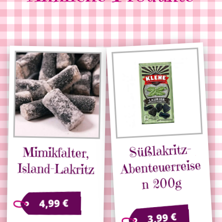
Süßlakritz-
Mimikfalter,
Abenteuerreise
Island-Lakritz
n 200g
€
4,99
€
3,99