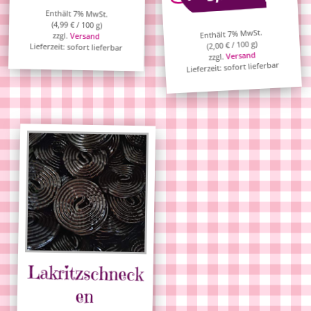
Enthält 7% MwSt.
(
4,99
€
/ 100 g)
Enthält 7% MwSt.
zzgl.
Versand
/ 100 g)
€
2,00
Lieferzeit: sofort lieferbar
(
Versand
zzgl.
Lieferzeit: sofort lieferbar
Lakritzschneck
en