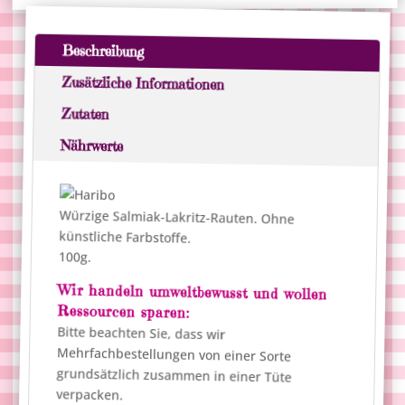
e
r
n
Beschreibung
a
Zusätzliche Informationen
t
i
Zutaten
v
Nährwerte
e
:
Würzige Salmiak-Lakritz-Rauten. Ohne
künstliche Farbstoffe.
100g.
Wir handeln umweltbewusst und wollen
Ressourcen sparen:
Bitte beachten Sie, dass wir
Mehrfachbestellungen von einer Sorte
grundsätzlich zusammen in einer Tüte
verpacken.