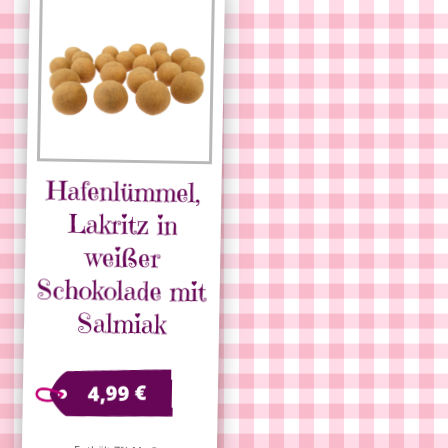
Hafenlümmel,
Schokolade mit
Lakritz in
weißer
Salmiak
€
4,99