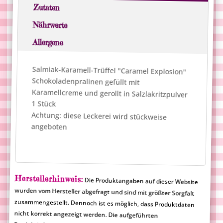
Zutaten
Nährwerte
Allergene
Salmiak-Karamell-Trüffel "Caramel Explosion"
Schokoladenpralinen gefüllt mit
Karamellcreme und gerollt in Salzlakritzpulver
1 Stück
Achtung: diese Leckerei wird stückweise
angeboten
Herstellerhinweis:
Die Produktangaben auf dieser Website
wurden vom Hersteller abgefragt und sind mit größter Sorgfalt
zusammengestellt. Dennoch ist es möglich, dass Produktdaten
nicht korrekt angezeigt werden. Die aufgeführten
Produktinformationen sind rechtlich nicht verbindlich und
Merlinum Magic Candy übernimmt für falsche Angaben keine