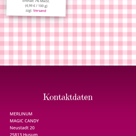
Enthält 7% MwSt.
(
4,99
€
/ 100 g)
zzgl.
Versand
Kontaktdaten
MERLINUM
MAGIC CANDY
Neustadt 20
25813 Husum