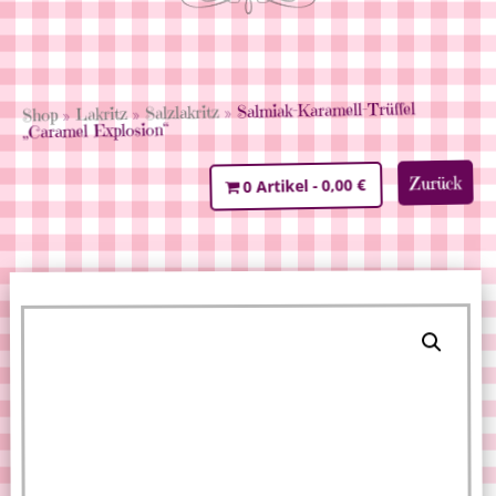
» Salmiak-Karamell-Trüffel
Salzlakritz
»
Lakritz
»
Shop
„Caramel Explosion“
Zurück
0,00 €
0 Artikel