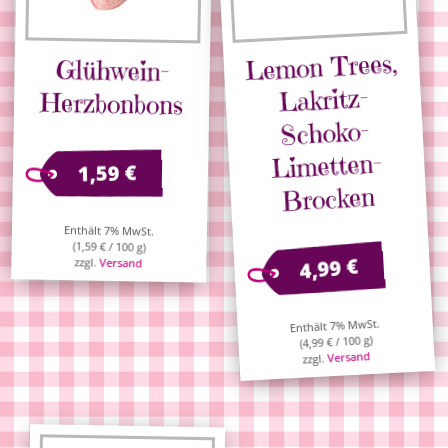
Lemon Trees,
Glühwein-
Lakritz-
Herzbonbons
Schoko-
Limetten-
€
1,59
Brocken
Enthält 7% MwSt.
(
1,59
€
/ 100 g)
€
4,99
zzgl.
Versand
Enthält 7% MwSt.
/ 100 g)
€
4,99
(
Versand
zzgl.