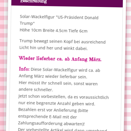
Beschreibung
Menge
a
t
Solar-Wackelfigur "US-Präsident Donald
i
Trump"
v
Höhe 10cm Breite 4.5cm Tiefe 6cm
e
Trump bewegt seinen Kopf bei ausreichend
:
Licht hin und her und winkt dabei.
Wieder lieferbar ca. ab Anfang März.
Info:
Diese Solar-Wackelfigur wird ca. ab
Anfang März wieder lieferbar sein.
Hier müsst Ihr schnell sein, sonst waren
andere schneller.
Jetzt schon vorbestellen, da es voraussichtlich
nur eine begrenzte Anzahl geben wird.
Bezahlen erst vor Anlieferung (bitte
entsprechende E-Mail mit der
Zahlungsaufforderung abwarten)!
Der vorbestellte Artikel wird dann umgehend
nach Liefer- und Zahlungseingang auf die