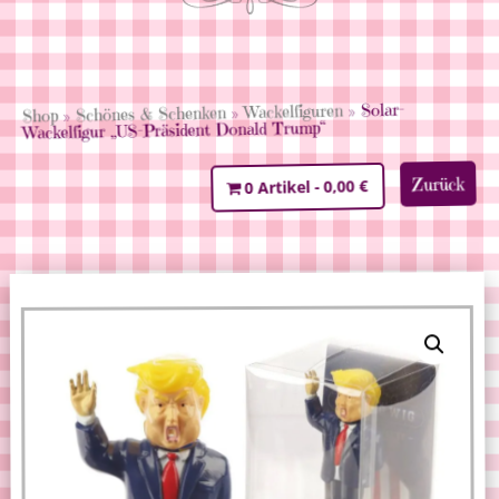
» Solar-
Wackelfiguren
»
Schönes & Schenken
»
Shop
Wackelfigur „US-Präsident Donald Trump“
Zurück
0,00 €
0 Artikel