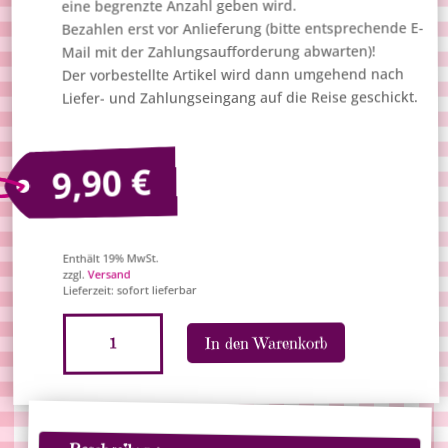
eine begrenzte Anzahl geben wird.
Bezahlen erst vor Anlieferung (bitte entsprechende E-
Mail mit der Zahlungsaufforderung abwarten)!
Der vorbestellte Artikel wird dann umgehend nach
Liefer- und Zahlungseingang auf die Reise geschickt.
€
9,90
Enthält 19% MwSt.
Versand
zzgl.
Lieferzeit: sofort lieferbar
Solar-
A
In den Warenkorb
Wackelfigur
l
"US-
t
Präsident
e
Donald
r
Trump"
n