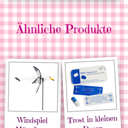
Ähnliche Produkte
Trost in kleinen
Windspiel
„Möwe“ zum
Hängen oder