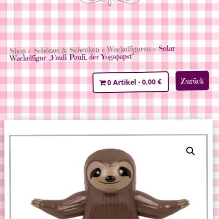
» Solar-
Wackelfiguren
»
Schönes & Schenken
»
Shop
Wackelfigur „Fauli Pauli, der Yogapapst“
Zurück
0,00 €
0 Artikel