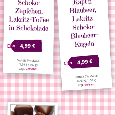
Käpt’n
Schoko-
Lakritz-Toffee
Blaubeer,
Zäpfchen,
Lakritz-
Schoko-
in Schokolade
Blaubeer-
Kugeln
€
4,99
€
4,99
Enthält 7% MwSt.
(
4,99
€
/ 100 g)
zzgl.
Versand
Enthält 7% MwSt.
/ 100 g)
€
4,99
(
Versand
zzgl.