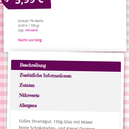
Enthält 7% MwSt.
/ 100 g)
€
3,00
(
Versand
zzgl.
Nicht vorrätig
Beschreibung
Zusätzliche Informationen
Zutaten
Nährwerte
Allergene
Süßes Strandgut, 150g-Glas mit Möwe
Feine Schokoladen- und Kiesel-Dragees.