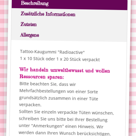
Beschreibung
e
r
Zusätzliche Informationen
n
Zutaten
a
Allergene
t
i
v
Tattoo-Kaugummi "Radioactive"
e
1 x 10 Stück oder 1 x 20 Stück verpackt
:
Wir handeln umweltbewusst und wollen
Ressourcen sparen:
Bitte beachten Sie, dass wir
Mehrfachbestellungen von einer Sorte
grundsätzlich zusammen in einer Tüte
verpacken.
Sollten Sie einzeln verpackte Tüten wünschen,
schreiben Sie uns bitte bei Ihrer Bestellung
unter "Anmerkungen" einen Hinweis. Wir
werden dann Ihren Wunsch berücksichtigen.