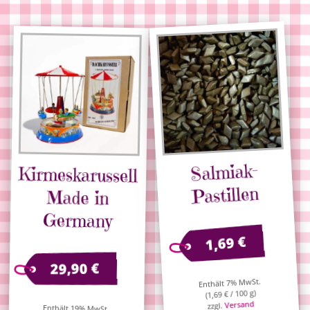
Salmiak-
Kirmeskarussell
Pastillen
Made in
Germany
€
1,69
€
29,90
Enthält 7% MwSt.
/ 100 g)
€
1,69
(
Versand
zzgl.
Enthält 19% MwSt.