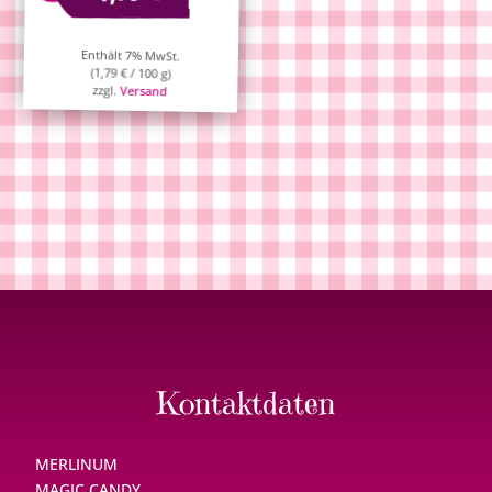
Enthält 7% MwSt.
(
1,79
€
/ 100 g)
zzgl.
Versand
Kontaktdaten
MERLINUM
MAGIC CANDY