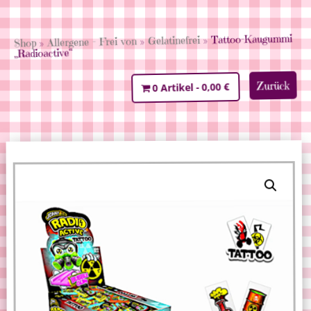
» Tattoo-Kaugummi
Gelatinefrei
»
Allergene - Frei von
»
Shop
„Radioactive“
Zurück
0,00 €
0 Artikel