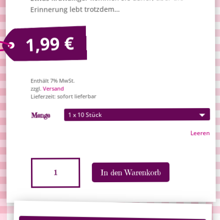
Erinnerung lebt trotzdem…
€
1,99
Enthält 7% MwSt.
Versand
zzgl.
Lieferzeit: sofort lieferbar
Menge
Leeren
Tattoo-
In den Warenkorb
Kaugummi
"Radioactive"
A
Menge
l
t