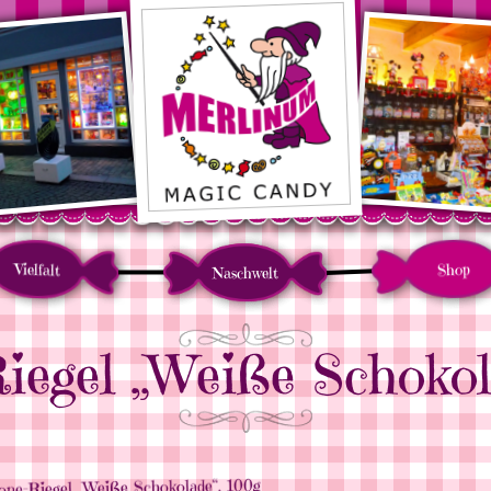
Vielfalt
Shop
Naschwelt
iegel „Weiße Schokol
one-Riegel „Weiße Schokolade“, 100g