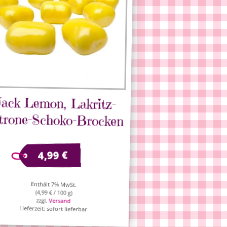
Jack Lemon, Lakritz-
trone-Schoko-Brocken
€
4,99
Enthält 7% MwSt.
(
4,99
€
/ 100 g)
zzgl.
Versand
Lieferzeit: sofort lieferbar