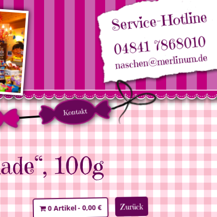
Service-Hotline
04841 7868010
naschen@merlinum.de
Kontakt
ade“, 100g
Zurück
0,00 €
0 Artikel