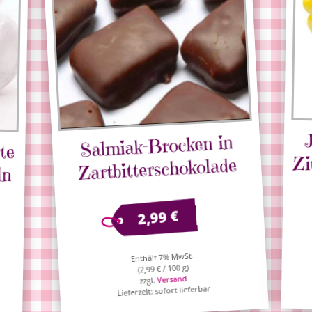
Salmiak-Brocken in
te
ln
Zi
Zartbitterschokolade
€
2,99
Enthält 7% MwSt.
/ 100 g)
€
2,99
(
Versand
zzgl.
Lieferzeit: sofort lieferbar