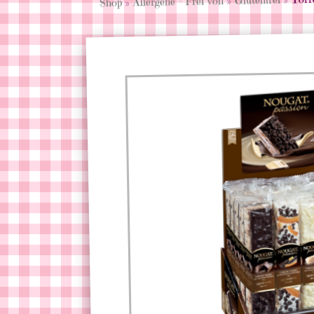
»
Allergene - Frei von
»
Shop