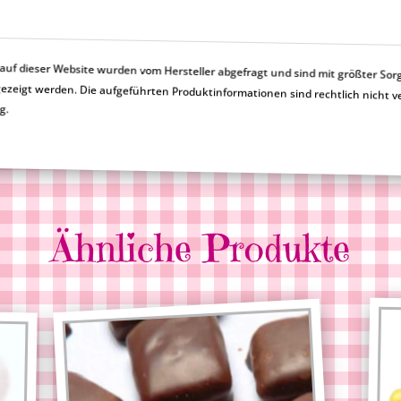
uf dieser Website wurden vom Hersteller abgefragt und sind mit größter Sor
en nicht korrekt angezeigt werden. Die aufgeführten Produktinformationen sind rechtlic
ng.
Ähnliche Produkte