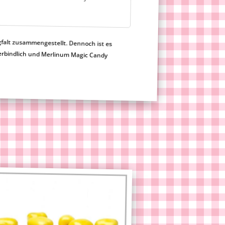
gfalt zusammengestellt. Dennoch ist es
h nicht verbindlich und Merlinum Magic Candy