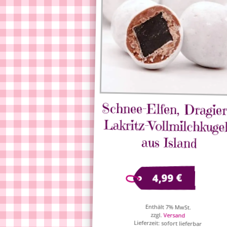
Schnee-Elfen, Dragier
Lakritz-Vollmilchkuge
aus Island
€
4,99
Enthält 7% MwSt.
zzgl.
Versand
Lieferzeit: sofort lieferbar