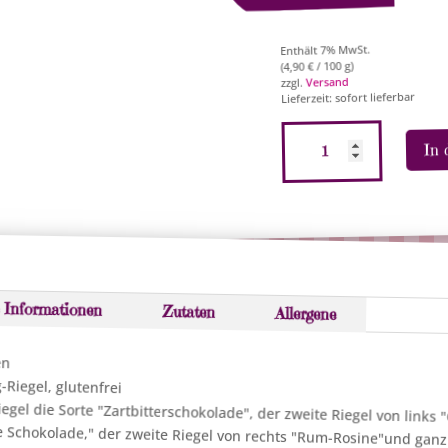
Enthält 7% MwSt.
/ 100 g)
€
4,90
(
Versand
zzgl.
Lieferzeit: sofort lieferbar
Torrone-
In 
Riegel
"Weiße
Schokolade",
100g
Menge
e Informationen
Zutaten
Allergene
en
Riegel, glutenfrei
iegel die Sorte "Zartbitterschokolade", der zweite Riegel von links
iße Schokolade," der zweite Riegel von rechts "Rum-Rosine"und ganz