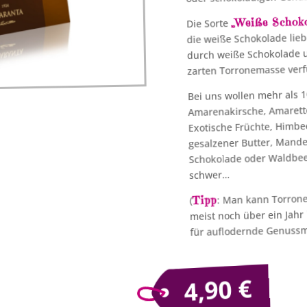
„Weiße Schoko
Die Sorte
die weiße Schokolade lieb
durch weiße Schokolade u
zarten Torronemasse verf
Bei uns wollen mehr als 
Amarenakirsche, Amaretto
Exotische Früchte, Himbe
gesalzener Butter, Mandel
Schokolade oder Waldbeer
schwer…
: Man kann Torrone 
Tipp
(
meist noch über ein Jahr
für auflodernde Genuss
€
4,90