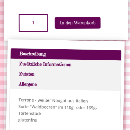
Torrone
In den Warenkorb
-
Tortenstück
A
"Waldbeeren"
l
Menge
t
Beschreibung
e
r
Zusätzliche Informationen
n
Zutaten
a
Allergene
t
i
v
Torrone - weißer Nougat aus Italien
e
Sorte "Waldbeeren" im 110g- oder 165g-
:
Tortenstück
glutenfrei