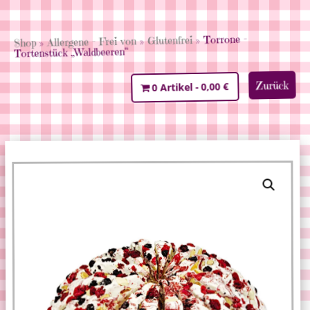
» Torrone -
Glutenfrei
»
Allergene - Frei von
»
Shop
Tortenstück „Waldbeeren“
Zurück
0,00 €
0 Artikel