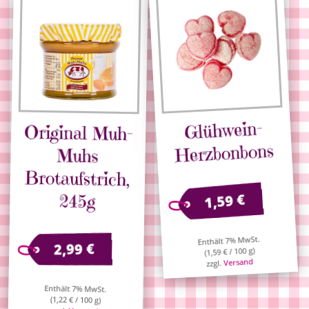
Glühwein-
Original Muh-
Brotaufstrich,
Herzbonbons
Muhs
245g
€
1,59
Enthält 7% MwSt.
€
2,99
/ 100 g)
€
1,59
(
Versand
zzgl.
Enthält 7% MwSt.
(
1,22
€
/ 100 g)