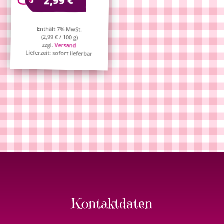
€
2,99
Enthält 7% MwSt.
(
2,99
€
/ 100 g)
zzgl.
Versand
Lieferzeit: sofort lieferbar
Kontaktdaten