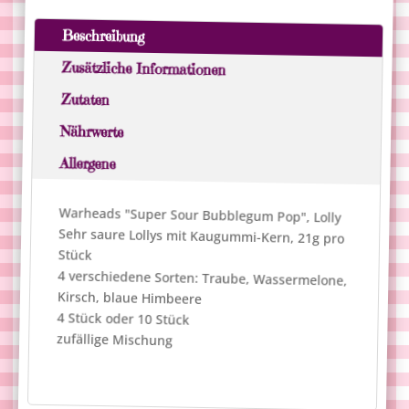
l
Pop"
t
-
Beschreibung
e
Lolly
r
Zusätzliche Informationen
Menge
n
Zutaten
a
Nährwerte
t
i
Allergene
v
e
Warheads "Super Sour Bubblegum Pop", Lolly
:
Sehr saure Lollys mit Kaugummi-Kern, 21g pro
Stück
4 verschiedene Sorten: Traube, Wassermelone,
Kirsch, blaue Himbeere
4 Stück oder 10 Stück
zufällige Mischung