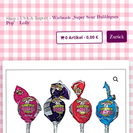
» Warheads „Super Sour Bubblegum
USA & Import
»
Shop
Pop“ – Lolly
Zurück
0,00 €
0 Artikel