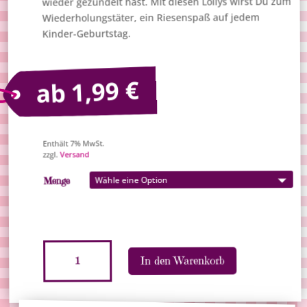
wieder gezündelt hast. Mit diesen Lollys wirst Du zum
Wiederholungstäter, ein Riesenspaß auf jedem
Kinder-Geburtstag.
€
1,99
ab
Enthält 7% MwSt.
Versand
zzgl.
Menge
Warheads
In den Warenkorb
"Super
Sour
A
Bubblegum