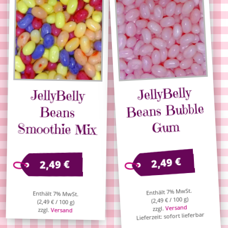
JellyBelly
JellyBelly
Beans Bubble
Beans
Gum
Smoothie Mix
€
2,49
€
2,49
Enthält 7% MwSt.
Enthält 7% MwSt.
/ 100 g)
€
2,49
(
(
2,49
€
/ 100 g)
Versand
zzgl.
zzgl.
Versand
Lieferzeit: sofort lieferbar