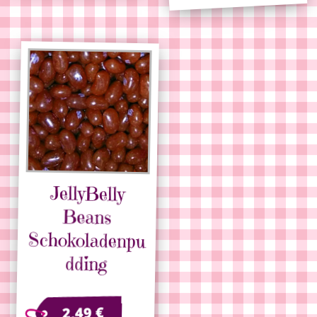
JellyBelly
Schokoladenpu
Beans
dding
€
2,49