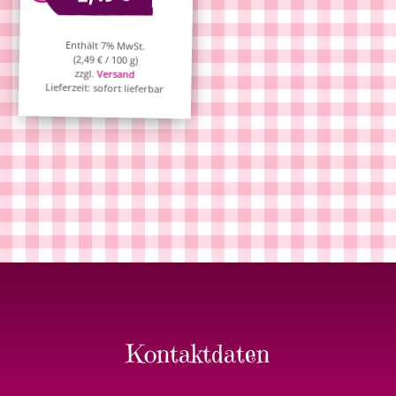
Enthält 7% MwSt.
(
2,49
€
/ 100 g)
zzgl.
Versand
Lieferzeit: sofort lieferbar
Kontaktdaten