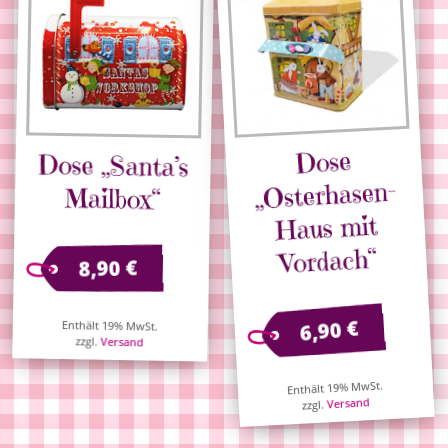
Dose
Dose „Santa’s
„Osterhasen-
Mailbox“
Haus mit
Vordach“
€
8,90
€
6,90
Enthält 19% MwSt.
zzgl.
Versand
Enthält 19% MwSt.
Versand
zzgl.