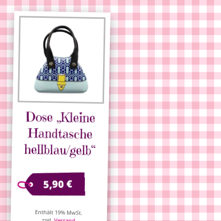
Dose „Kleine
Handtasche
hellblau/gelb“
€
5,90
Enthält 19% MwSt.
zzgl.
Versand