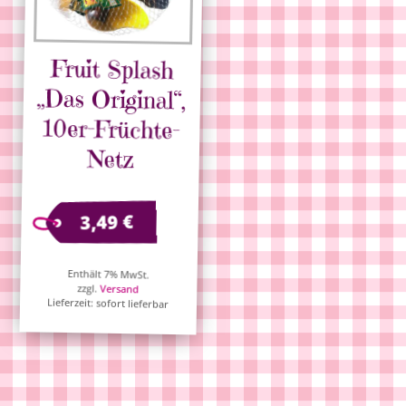
Fruit Splash
„Das Original“,
10er-Früchte-
Netz
€
3,49
Enthält 7% MwSt.
zzgl.
Versand
Lieferzeit: sofort lieferbar