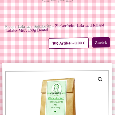
» Zuckerfreies Lakritz „Holland-
Salzlakritz
»
Lakritz
»
Shop
Lakritz-Mix“, 180g-Beutel
Zurück
0,00 €
0 Artikel