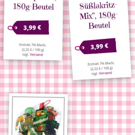
Süßlakritz-
180g-Beutel
Mix“, 180g-
Beutel
€
3,99
€
3,99
Enthält 7% MwSt.
(
2,22
€
/ 100 g)
zzgl.
Versand
Enthält 7% MwSt.
/ 100 g)
€
2,22
(
Versand
zzgl.