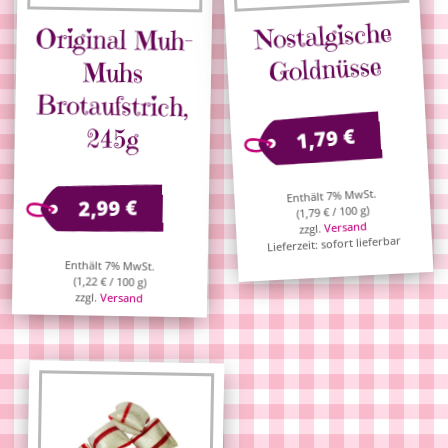
Nostalgische
Original Muh-
Brotaufstrich,
Goldnüsse
Muhs
245g
€
1,79
Enthält 7% MwSt.
€
2,99
/ 100 g)
€
1,79
(
Versand
zzgl.
Lieferzeit: sofort lieferbar
Enthält 7% MwSt.
(
1,22
€
/ 100 g)
zzgl.
Versand