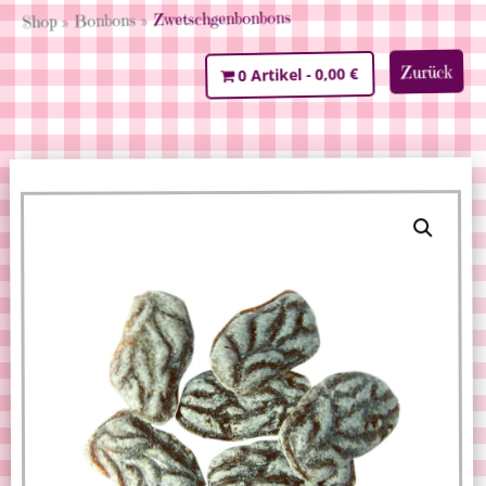
» Zwetschgenbonbons
Bonbons
»
Shop
Zurück
0,00 €
0 Artikel