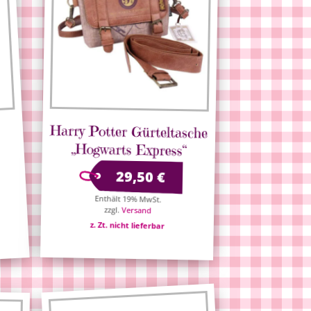
Harry Potter Gürteltasche
„Hogwarts Express“
29,50
€
Enthält 19% MwSt.
zzgl.
Versand