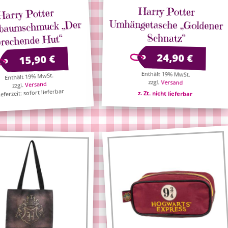
Harry Potter
Umhängetasche „Goldener
Harry Potter
tbaumschmuck „Der
Schnatz“
prechende Hut“
24,90
€
€
15,90
Enthält 19% MwSt.
Enthält 19% MwSt.
zzgl.
Versand
Versand
zzgl.
ieferzeit: sofort lieferbar