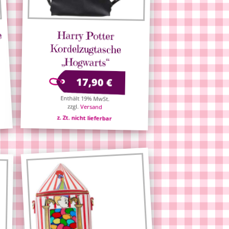
e
Harry Potter
Kordelzugtasche
„Hogwarts“
17,90
€
Enthält 19% MwSt.
zzgl.
Versand