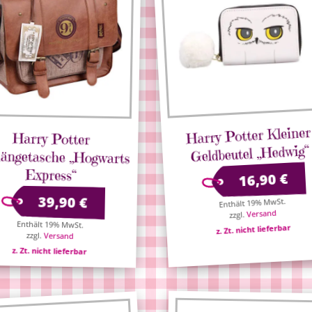
Harry Potter Kleiner
Harry Potter
Umhängetasche „Hogwarts
Geldbeutel „Hedwig“
Express“
€
16,90
39,90
€
Enthält 19% MwSt.
Versand
zzgl.
Enthält 19% MwSt.
zzgl.
Versand