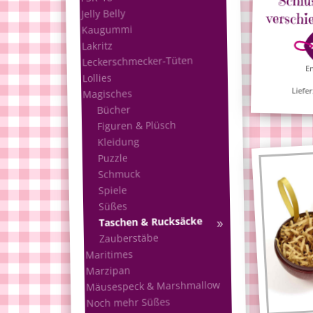
Jelly Belly
verschi
Kaugummi
Lakritz
Leckerschmecker-Tüten
En
Lollies
Liefer
Magisches
Bücher
Figuren & Plüsch
Kleidung
Puzzle
Schmuck
Spiele
Süßes
Taschen & Rucksäcke
Zauberstäbe
Maritimes
Marzipan
Mäusespeck & Marshmallow
Noch mehr Süßes