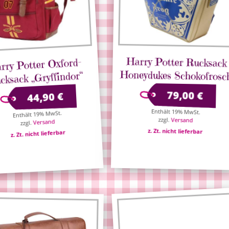
Harry Potter Rucksack
rry Potter Oxford-
Honeydukes Schokofrosc
cksack „Gryffindor“
79,00
€
€
44,90
Enthält 19% MwSt.
Enthält 19% MwSt.
zzgl.
Versand
Versand
zzgl.