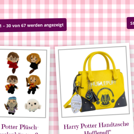
1 – 30 von 67 werden angezeigt
Harry Potter Handtasche
 Potter Plüsch-
sselanhänger, 9
„Hufflepuff“