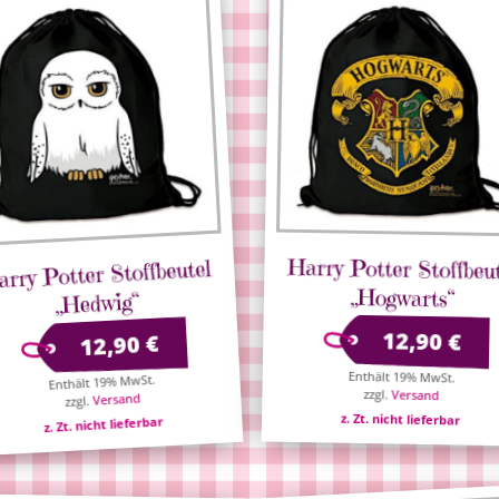
Harry Potter Stoffbeu
rry Potter Stoffbeutel
„Hogwarts“
„Hedwig“
12,90
€
€
12,90
Enthält 19% MwSt.
Enthält 19% MwSt.
zzgl.
Versand
Versand
zzgl.