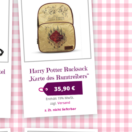
Harry Potter Rucksack
tel
„Karte des Rumtreibers“
€
35,90
Enthält 19% MwSt.
Versand
zzgl.