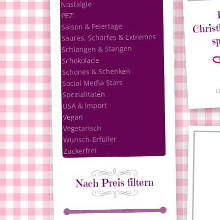
Nostalgie
PEZ
Chris
Saison & Feiertage
s
Saures, Scharfes & Extremes
Schlangen & Stangen
Schokolade
Schönes & Schenken
Social Media Stars
L
Spezialitäten
USA & Import
Vegan
Vegetarisch
Wunsch-Erfüller
Zuckerfrei
Nach Preis filtern