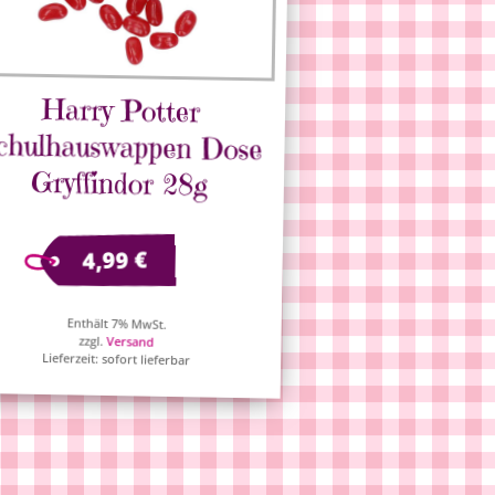
Harry Potter
Schulhauswappen Dose
Gryffindor 28g
€
4,99
Enthält 7% MwSt.
zzgl.
Versand
Lieferzeit: sofort lieferbar