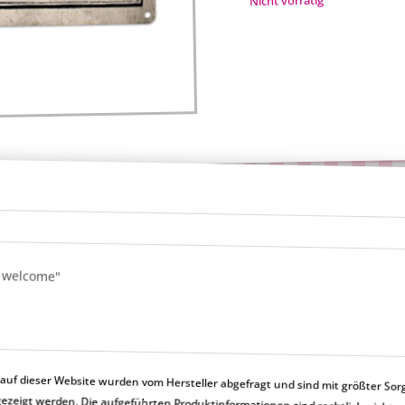
Nicht vorrätig
s welcome"
uf dieser Website wurden vom Hersteller abgefragt und sind mit größter Sor
en nicht korrekt angezeigt werden. Die aufgeführten Produktinformationen sind rechtlic