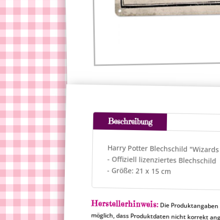
Beschreibung
Harry Potter Blechschild "Wizard
- Offiziell lizenziertes Blechschild
- Größe: 21 x 15 cm
Herstellerhinweis:
Die Produktangaben a
möglich, dass Produktdat