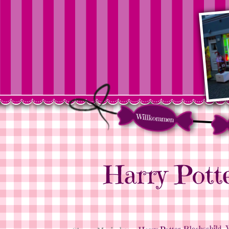
Willkommen
Harry Pott
» Harry Potter Blechschild „