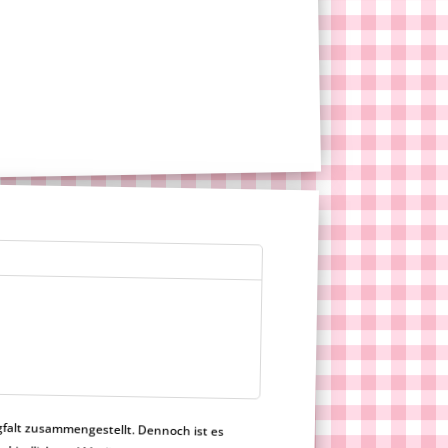
gfalt zusammengestellt. Dennoch ist es
h nicht verbindlich und Merlinum Magic Candy