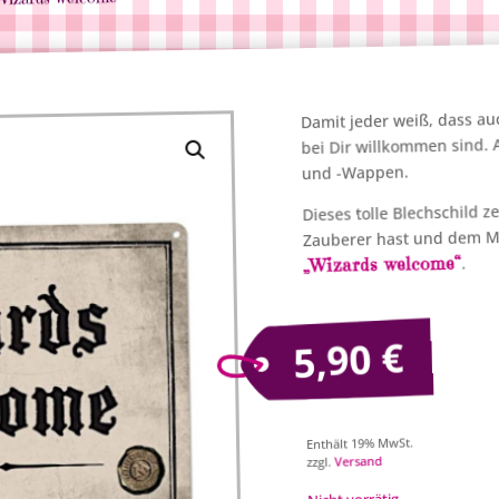
Damit jeder weiß, dass a
bei Dir willkommen sind.
und -Wappen.
Dieses tolle Blechschild z
Zauberer hast und dem Ma
„Wizards welcome“
.
€
5,90
Enthält 19% MwSt.
Versand
zzgl.