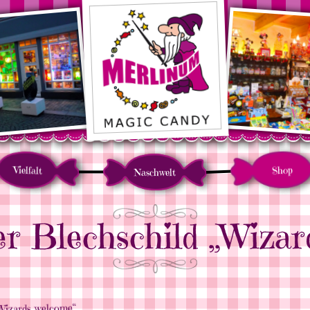
Vielfalt
Shop
Naschwelt
er Blechschild „Wizar
Wizards welcome“