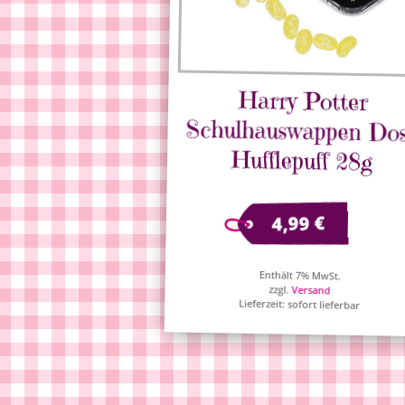
Harry Potter
Schulhauswappen Dose
Hufflepuff 28g
€
4,99
Enthält 7% MwSt.
zzgl.
Versand
Lieferzeit: sofort lieferbar