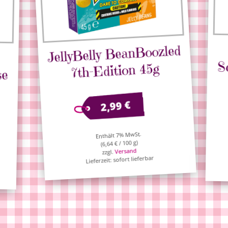
JellyBelly BeanBoozled
7th-Edition 45g
€
2,99
Enthält 7% MwSt.
/ 100 g)
€
6,64
(
Versand
zzgl.
Lieferzeit: sofort lieferbar