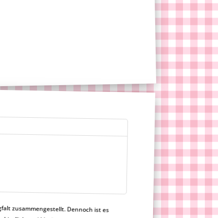
gfalt zusammengestellt. Dennoch ist es
h nicht verbindlich und Merlinum Magic Candy