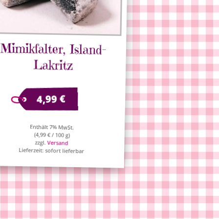
Mimikfalter, Island-
Lakritz
€
4,99
Enthält 7% MwSt.
(
4,99
€
/ 100 g)
zzgl.
Versand
Lieferzeit: sofort lieferbar