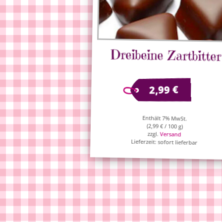
Dreibeine Zartbitter
€
2,99
Enthält 7% MwSt.
(
2,99
€
/ 100 g)
zzgl.
Versand
Lieferzeit: sofort lieferbar