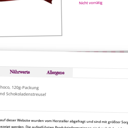
Nicht vorrätig
Nährwerte
Allergene
Choco, 120g-Packung
nd Schokoladenstreusel
uf dieser Website wurden vom Hersteller abgefragt und sind mit größter Sor
en nicht korrekt angezeigt werden. Die aufgeführten Produktinformationen sind rechtlic