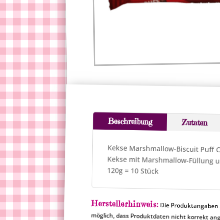
Beschreibung
Zutaten
Kekse Marshmallow-Biscuit Puff 
Kekse mit Marshmallow-Füllung u
120g = 10 Stück
Herstellerhinweis:
Die Produktangaben a
möglich, dass Produktdat