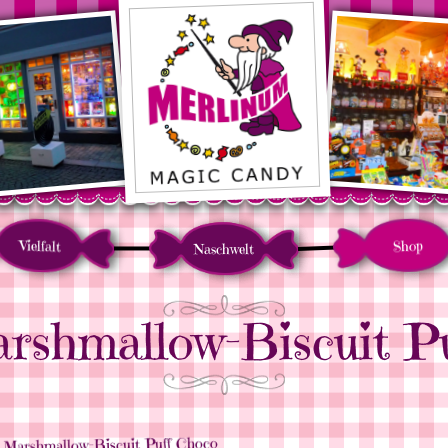
Vielfalt
Shop
Naschwelt
rshmallow-Biscuit P
 Marshmallow-Biscuit Puff Choco