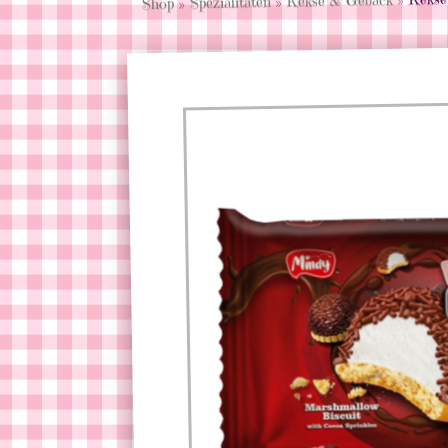
Kekse & Gebäck
»
Spezialitäten
»
Shop