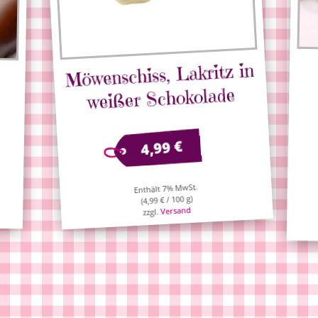
Möwenschiss, Lakritz in
weißer Schokolade
€
4,99
Enthält 7% MwSt.
/ 100 g)
€
4,99
(
Versand
zzgl.