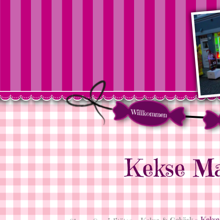
Willkommen
Kekse Ma
» Kekse