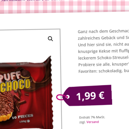
Ganz nach dem Geschmack 
zahlreiches Gebäck und S
Und hier sind sie, nicht a
knusprige Kekse mit fluf
leckerem Schoko-Streusel
Probiere sie alle, knuspe
Favoriten: schokoladig, b
€
1,99
Enthält 7% MwSt.
Versand
zzgl.